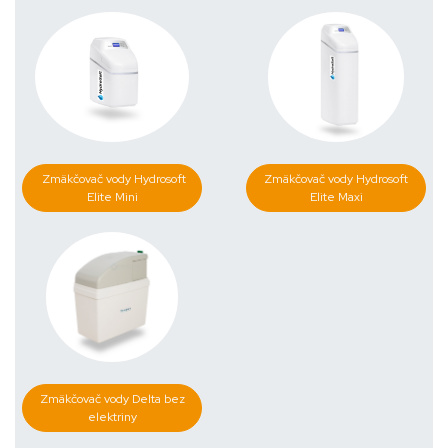
Zmäkčovač vody Hydrosoft
Zmäkčovač vody Hydrosoft
Elite Mini
Elite Maxi
Zmäkčovač vody Delta bez
elektriny