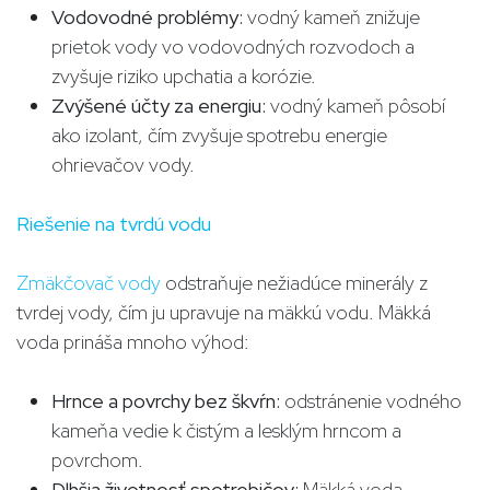
Vodovodné problémy:
vodný kameň znižuje
prietok vody vo vodovodných rozvodoch a
zvyšuje riziko upchatia a korózie.
Zvýšené účty za energiu:
vodný kameň pôsobí
ako izolant, čím zvyšuje spotrebu energie
ohrievačov vody.
Riešenie na tvrdú vodu
Zmäkčovač vody
odstraňuje nežiadúce minerály z
tvrdej vody, čím ju upravuje na mäkkú vodu. Mäkká
voda prináša mnoho výhod:
Hrnce a povrchy bez škvŕn:
odstránenie vodného
kameňa vedie k čistým a lesklým hrncom a
povrchom.
Dlhšia životnosť spotrebičov:
Mäkká voda