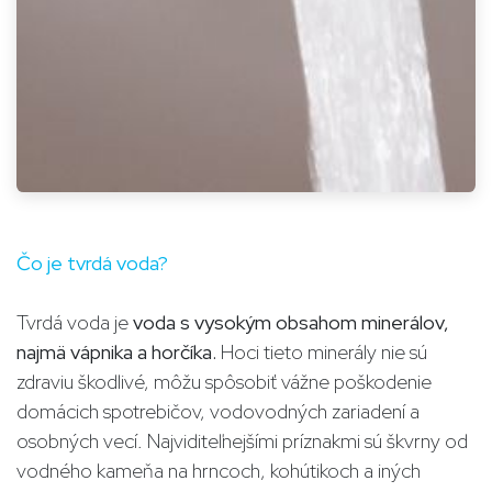
Čo je tvrdá voda?
Tvrdá voda je
voda s vysokým obsahom minerálov,
najmä vápnika a horčíka.
Hoci tieto minerály nie sú
zdraviu škodlivé, môžu spôsobiť vážne poškodenie
domácich spotrebičov, vodovodných zariadení a
osobných vecí. Najviditeľnejšími príznakmi sú škvrny od
vodného kameňa na hrncoch, kohútikoch a iných