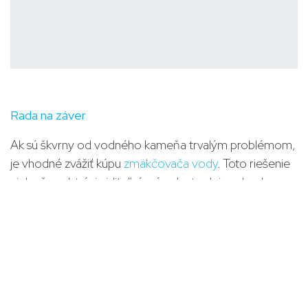
Rada na záver
Ak sú škvrny od vodného kameňa trvalým problémom,
je vhodné zvážiť kúpu
zmäkčovača vody
. Toto riešenie
nielenže odstráni viditeľné príznaky tvrdej vody, ale
ponúka aj množstvo iných výhod. Predĺži životnosť
domácich spotrebičov a zlepší stav vašej pokožky a
vlasov. Výsledkom investície do zmäkčovača vody
bude čistejší, efektívnejší a pohodlnejší domov.
v
Blog