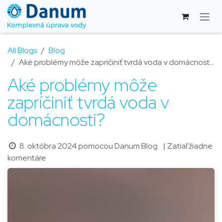
Skip to Content
All Blogs
Blog
Aké problémy môže zapríčiniť tvrdá voda v domácnosti?
Aké problémy môže
zapríčiniť tvrdá voda v
domácnosti?
8. októbra 2024
pomocou
Danum Blog
| Zatiaľ žiadne
komentáre