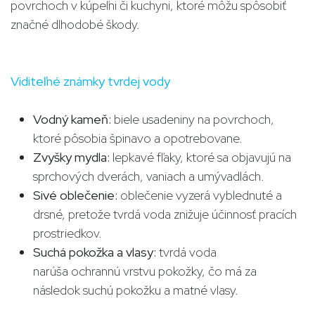
povrchoch v kúpeľni či kuchyni, ktoré môžu spôsobiť
značné dlhodobé škody.
Viditeľné známky tvrdej vody
Vodný kameň:
biele usadeniny na povrchoch,
ktoré pôsobia špinavo a opotrebovane.
Zvyšky mydla:
lepkavé fľaky, ktoré sa objavujú na
sprchových dverách, vaniach a umývadlách.
Sivé oblečenie:
oblečenie vyzerá vyblednuté a
drsné, pretože tvrdá voda znižuje účinnosť pracích
prostriedkov.
Suchá pokožka a vlasy:
tvrdá voda
narúša ochrannú vrstvu pokožky, čo má za
následok suchú pokožku a matné vlasy.