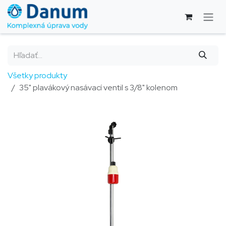
Skip to Content
Všetky produkty
35" plavákový nasávací ventil s 3/8" kolenom