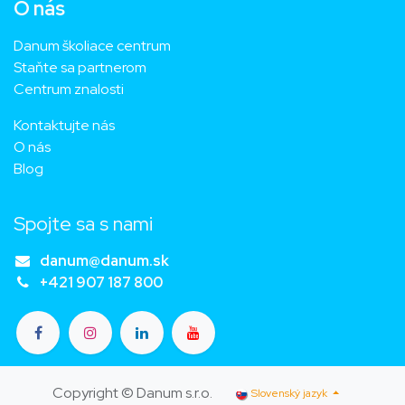
O nás
Danum školiace centrum
Staňte sa partnerom
Centrum znalosti
Kontaktujte nás
O nás
Blog
Spojte sa s nami
danum@danum.sk
+421 907 187 800
Copyright © Danum s.r.o.
Slovenský jazyk