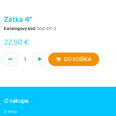
Zátka 4"
Katalógový kód:
502-DT-2
22,90
€
DO KOŠÍKA
O nákupe
E-shop