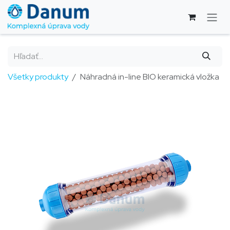
Skip to Content
Všetky produkty
Náhradná in-line BIO keramická vložka