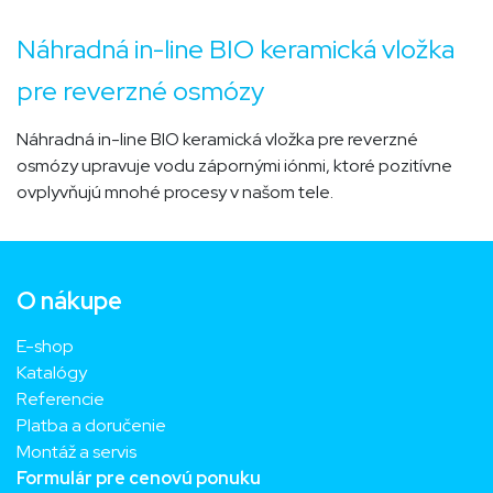
Náhradná in-line BIO keramická vložka
pre reverzné osmózy
Náhradná in-line BIO keramická vložka pre reverzné
osmózy upravuje vodu zápornými iónmi, ktoré pozitívne
ovplyvňujú mnohé procesy v našom tele.
O nákupe
E-shop
Katalógy
Referencie
Platba a doručenie
Montáž a servis
Formulár pre cenovú ponuku