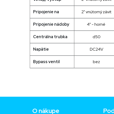
Pripojenie na
2
" vnútorný
závit
Pripojenie nádoby
4" - horné
Centrálna trubka
d50
Napätie
DC24V
Bypass ventil
bez
O nákupe
Pod