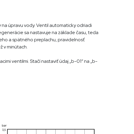
y na úpravu vody. Ventil automaticky odriadi
regenerácie sa nastavuje na základe času, teda
leho a spätného preplachu, pravidelnosť
ež v minútach.
imi ventilmi. Stačí nastaviť údaj „b-01“ na „b-