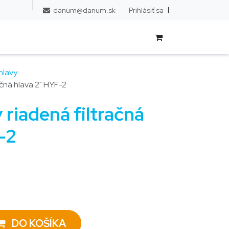
l
Prihlásiť sa
danum@danum.sk
hlavy
ačná hlava 2" HYF-2
riadená filtračná
-2
DO KOŠÍKA