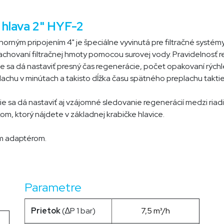
 hlava 2" HYF-2
 horným pripojením 4" je špeciálne vyvinutá pre filtračné systém
lachovaní filtračnej hmoty pomocou surovej vody. Pravidelnosť 
ne sa dá nastaviť presný čas regenerácie, počet opakovaní rých
lachu v minútach a takisto dĺžka času spätného preplachu takti
sa dá nastaviť aj vzájomné sledovanie regenerácií medzi riadiac
ikom, ktorý nájdete v základnej krabičke hlavice.
ým adaptérom.
Parametre
Prietok
(∆P 1 bar)
7,5 m³/h