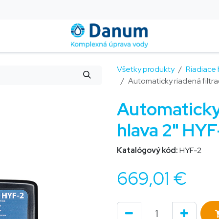
Montáž a servis
Blog
Kontakt
Pomoc
FAQ
Všetky produkty
Riadiace 
Automaticky riadená filtr
Automaticky 
hlava 2" HYF
Katalógový kód:
HYF-2
669,01
€