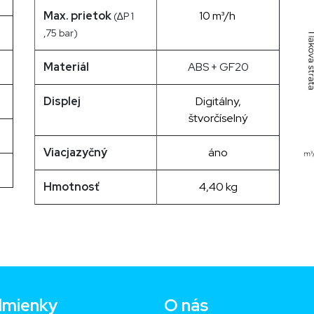
Max. prietok
10 m³/h
(∆P 1
,75 bar)
Materiál
ABS + GF20
Displej
Digitálny,
štvorčíselný
Viacjazyčný
áno
Hmotnosť
4,40 kg
mienky
O nás