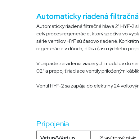
Automaticky riadená filtračná
Automaticky riadená filtračná hlava 2" HYF-2 s
celý proces regenerácie, ktorý spočíva vo vyp
série ventilov HYF sú časovo riadené. Konkrét
regenerácie v dňoch, dĺžka času rýchleho prep
V prípade zaradenia viacerých modulov do série 
02“ a prepojiť riadiace ventily priloženým kábl
Ventil HYF-2 sa zapája do elektriny 24 voltov
Pripojenia
Vstup/Výstup
2
" vnútorný
závit