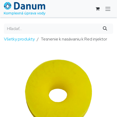
Skip to Content
Všetky produkty
Tesnenie k nasávaniu k Red injektor