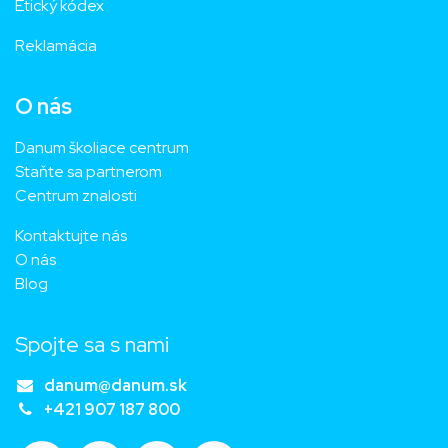
Etický kódex
Reklamácia
O nás
Danum školiace centrum
Staňte sa partnerom
Centrum znalosti
Kontaktujte nás
O nás
Blog
Spojte sa s nami
danum@danum.sk
+421 907 187 800