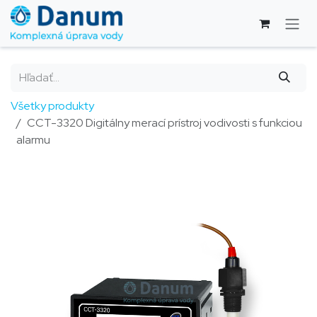
Skip to Content
Všetky produkty
CCT-3320 Digitálny merací prístroj vodivosti s funkciou
alarmu