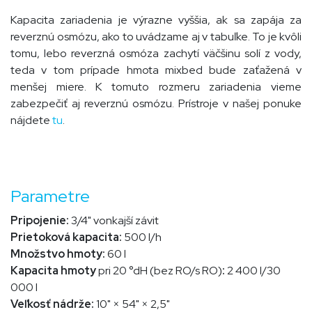
Kapacita zariadenia je výrazne vyššia, ak sa zapája za
reverznú osmózu, ako to uvádzame aj v tabuľke. To je kvôli
tomu, lebo reverzná osmóza zachytí väčšinu solí z vody,
teda v tom prípade hmota mixbed bude zaťažená v
menšej miere. K tomuto rozmeru zariadenia vieme
zabezpečiť aj reverznú osmózu. Prístroje v našej ponuke
nájdete
tu
.
Parametre
Pripojenie:
3/4" vonkajší závit
Prietoková kapacita:
500 l/h
Množstvo hmoty:
60 l
Kapacita hmoty
pri 20 °dH
(bez RO/s RO)
:
2 400 l/30
000 l
Veľkosť nádrže:
10" × 54" × 2,5"