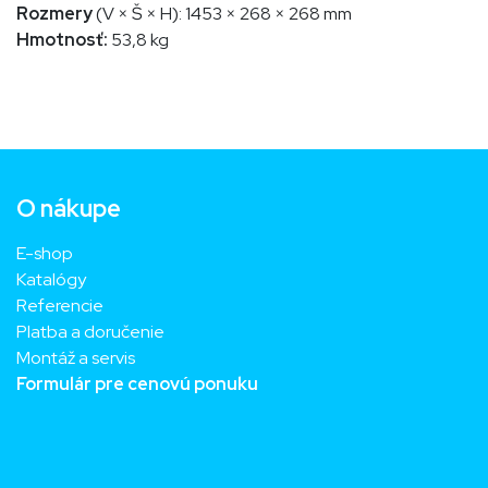
Rozmery
(V × Š × H): 1453 × 268 × 268 mm
Hmotnosť:
53,8 kg
O nákupe
E-shop
Katalógy
Referencie
Platba a doručenie
Montáž a servis
Formulár pre cenovú ponuku