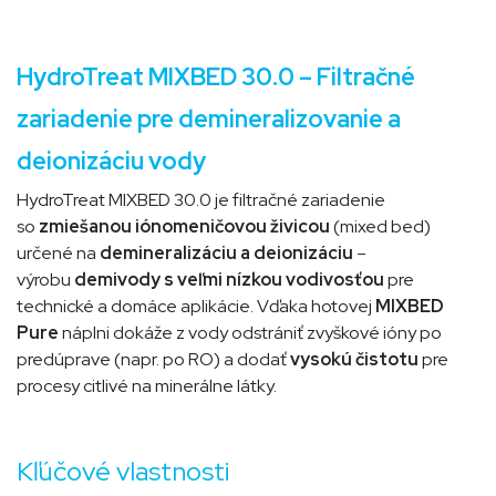
HydroTreat MIXBED 30.0 – Filtračné
zariadenie pre demineralizovanie a
deionizáciu vody
HydroTreat MIXBED 30.0 je filtračné zariadenie
so
zmiešanou iónomeničovou živicou
(mixed bed)
určené na
demineralizáciu a deionizáciu
–
výrobu
demivody s veľmi nízkou vodivosťou
pre
technické a domáce aplikácie. Vďaka hotovej
MIXBED
Pure
náplni dokáže z vody odstrániť zvyškové ióny po
predúprave (napr. po RO) a dodať
vysokú čistotu
pre
procesy citlivé na minerálne látky.
Kľúčové vlastnosti