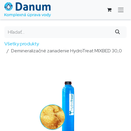
Skip to Content
Všetky produkty
Demineralizačné zariadenie HydroTreat MIXBED 30,0