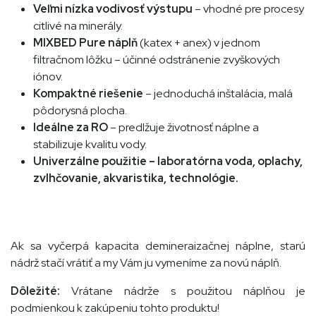
Veľmi nízka vodivosť výstupu
– vhodné pre procesy
citlivé na minerály.
MIXBED Pure náplň
(katex + anex) v jednom
filtračnom lôžku – účinné odstránenie zvyškových
iónov.
Kompaktné riešenie
– jednoduchá inštalácia, malá
pôdorysná plocha.
Ideálne za RO
– predlžuje životnosť náplne a
stabilizuje kvalitu vody.
Univerzálne použitie – laboratórna voda, oplachy,
zvlhčovanie, akvaristika, technológie.
Ak sa vyčerpá kapacita demineraizačnej náplne, starú
nádrž stačí vrátiť a my Vám ju vymeníme za novú náplň.
Dôležité:
Vrátane nádrže s použitou náplňou je
podmienkou k zakúpeniu tohto produktu!