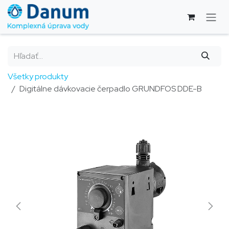
Skip to Content
Všetky produkty
Digitálne dávkovacie čerpadlo GRUNDFOS DDE-B