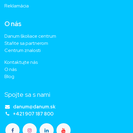
Reklamácia
O nás
Danum školiace centrum
Staňte sa partnerom
Centrum znalosti
Kontaktujte nás
O nás
Blog
Spojte sa s nami
danum@danum.sk
+421 907 187 800