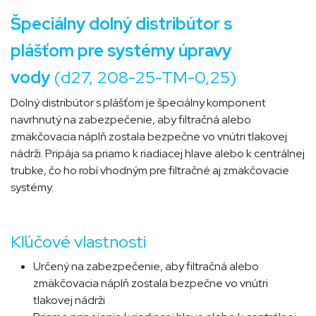
Špeciálny dolný distribútor s
plášťom pre systémy úpravy
vody
(d27, 208-25-TM-0,25
)
Dolný distribútor s plášťom je špeciálny komponent
navrhnutý na zabezpečenie, aby filtračná alebo
zmäkčovacia náplň zostala bezpečne vo vnútri tlakovej
nádrži. Pripája sa priamo k riadiacej hlave alebo k centrálnej
trubke, čo ho robí vhodným pre filtračné aj zmäkčovacie
systémy.​
Kľúčové vlastnosti
Určený na zabezpečenie, aby filtračná alebo
zmäkčovacia náplň zostala bezpečne vo vnútri
tlakovej nádrži