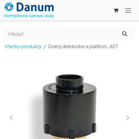
Skip to Content
Všetky produkty
Dolný distribútor s plášťom, d27