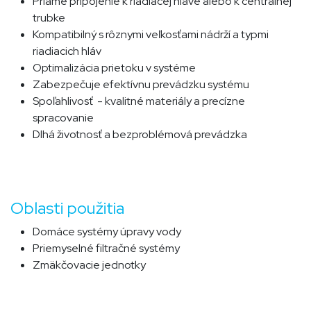
Priame pripojenie k riadiacej hlave alebo k centrálnej
trubke
Kompatibilný s rôznymi veľkosťami nádrží a typmi
riadiacich hláv
Optimalizácia prietoku v systéme
Zabezpečuje efektívnu prevádzku systému
Spoľahlivosť - kvalitné materiály a precízne
spracovanie
Dlhá životnosť a bezproblémová prevádzka
Oblasti použitia
Domáce systémy úpravy vody
Priemyselné filtračné systémy​
Zmäkčovacie jednotky​