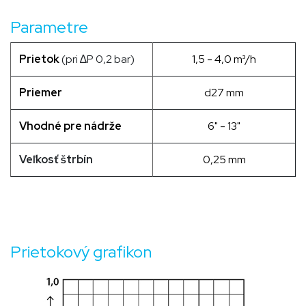
Parametre
Prietok
(pri ∆P 0,2 bar)
1,5 - 4,0 m³/h
Priemer
d27 mm
Vhodné pre nádrže
6" - 13"
Veľkosť štrbín
0,25 mm
Prietokový grafikon