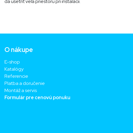
dá ušetriť veľa priestoru pri inštalácii.
O nákupe
E-shop
Katalógy
Referencie
Platba a doručenie
Montáž a servis
Formulár pre cenovú ponuku