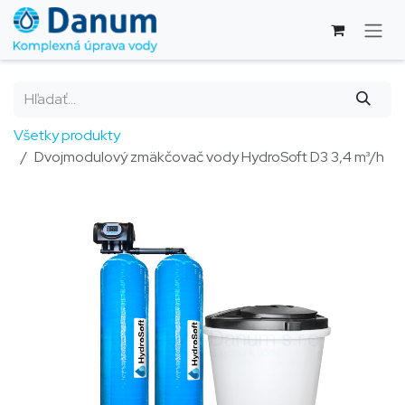
Skip to Content
Všetky produkty
Dvojmodulový zmäkčovač vody HydroSoft D3 3,4 m³/h