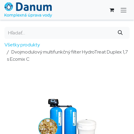
Skip to Content
Všetky produkty
Dvojmodulový multifunkčný filter HydroTreat Duplex 1,7
s Ecomix C