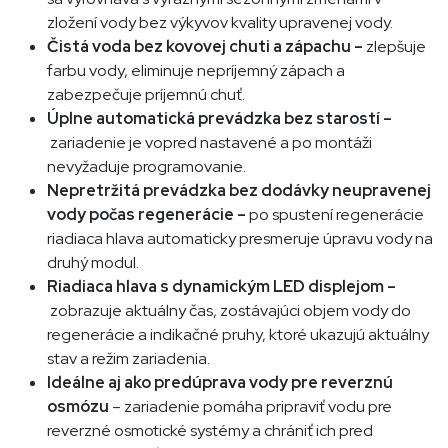
zložení vody bez výkyvov kvality upravenej vody.
Čistá voda bez kovovej chuti a zápachu –
zlepšuje
farbu vody, eliminuje nepríjemný zápach a
zabezpečuje príjemnú chuť.
Úplne automatická prevádzka bez starostí –
zariadenie je vopred nastavené a po montáži
nevyžaduje programovanie.
Nepretržitá prevádzka bez dodávky neupravenej
vody počas regenerácie –
po spustení regenerácie
riadiaca hlava automaticky presmeruje úpravu vody na
druhý modul.
Riadiaca hlava s dynamickým LED displejom –
zobrazuje aktuálny čas, zostávajúci objem vody do
regenerácie a indikačné pruhy, ktoré ukazujú aktuálny
stav a režim zariadenia.
Ideálne aj ako predúprava vody pre reverznú
osmózu
– zariadenie pomáha pripraviť vodu pre
reverzné osmotické systémy a chrániť ich pred