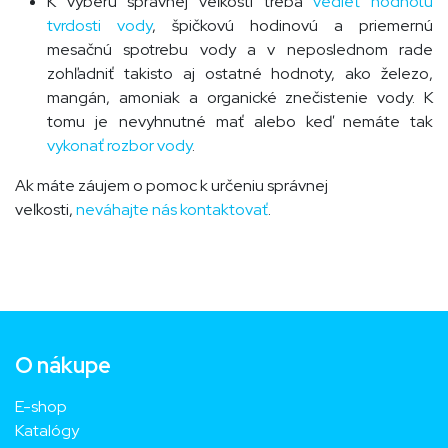
K výberu správnej veľkosti treba
vedieť hodnotu
tvrdosti vody
, špičkovú hodinovú a priemernú
mesačnú spotrebu vody a v neposlednom rade
zohľadniť takisto aj ostatné hodnoty, ako železo,
mangán, amoniak a organické znečistenie vody. K
tomu je nevyhnutné mať alebo keď nemáte tak
vykonať rozbor vody
.
Ak máte záujem o pomoc k určeniu správnej
veľkosti,
neváhajte nás kontaktovať
.
O nákupe
E-shop
Katalógy