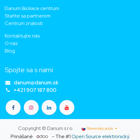
Danum školiace centrum
Staňte sa partnerom
Centrum znalosti
Kontaktujte nás
O nás
Blog
Spojte sa s nami
danum@danum.sk
+421 907 187 800
Copyright © Danum s.r.o.
Slovenský jazyk
Prinášané
- The #1
Open Source elektronický