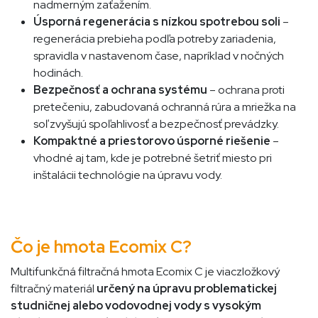
nadmerným zaťažením.
Úsporná regenerácia s nízkou spotrebou soli
–
regenerácia prebieha podľa potreby zariadenia,
spravidla v nastavenom čase, napríklad v nočných
hodinách.
Bezpečnosť a ochrana systému
– ochrana proti
pretečeniu, zabudovaná ochranná rúra a mriežka na
soľ zvyšujú spoľahlivosť a bezpečnosť prevádzky.
Kompaktné a priestorovo úsporné riešenie
–
vhodné aj tam, kde je potrebné šetriť miesto pri
inštalácii technológie na úpravu vody.
Čo je hmota​​ Ecomix C?
Multifunkčná filtračná hmota Ecomix C je viaczložkový
filtračný materiál
určený na úpravu problematickej
studničnej alebo vodovodnej vody s vysokým