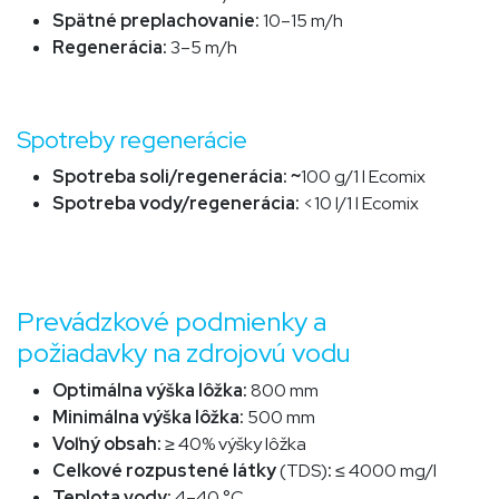
Spätné preplachovanie:
10–15 m/h
Regenerácia:
3–5 m/h
Spotreby regenerácie
Spotreba soli/regenerácia: ~
100 g/1 l Ecomix
Spotreba vody/regenerácia:
<10
l/
1 l Ecomix
Prevádzkové podmienky a
požiadavky na zdrojovú vodu
Optimálna výška lôžka:
800 mm
Minimálna výška lôžka:
5
00 mm
Voľný obsah:
≥ 40% výšky lôžka
Celkové rozpustené látky
(TDS)
:
≤ 4000 mg/l
Teplota vody:
4–40 °C