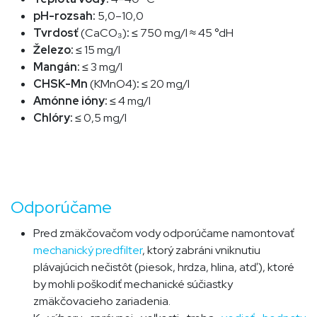
pH-rozsah:
5,0–10,0
Tvrdosť
(
CaCO₃
)
:
≤
750 mg/l
≈ 45 °dH
Železo:
≤
15 mg/l
Mangán:
≤ 3 mg/l
CHSK-Mn
(KMnO4)
:
≤ 20 mg/l
Amónne ióny:
≤ 4 mg/l
Chlóry:
≤ 0,5 mg/l
Odporúčame
Pred zmäkčovačom vody odporúčame namontovať
mechanický predfilter
, ktorý zabráni vniknutiu
plávajúcich nečistôt (piesok, hrdza, hlina, atď.), ktoré
by mohli poškodiť mechanické súčiastky
zmäkčovacieho zariadenia.