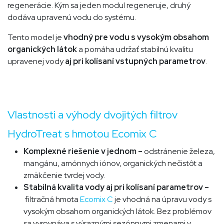
regenerácie. Kým sa jeden modul regeneruje, druhý
dodáva upravenú vodu do systému.
Tento model je
vhodný pre vodu s vysokým obsahom
organických látok
a pomáha udržať stabilnú kvalitu
upravenej vody
aj pri kolísaní vstupných parametrov
.
Vlastnosti a výhody dvojitých filtrov
HydroTreat s hmotou Ecomix C
Komplexné riešenie v jednom –
odstránenie železa,
mangánu, amónnych iónov, organických nečistôt a
zmäkčenie tvrdej vody.
Stabilná kvalita vody aj pri kolísaní parametrov –
filtračná hmota
Ecomix C
je vhodná na úpravu vody s
vysokým obsahom organických látok. Bez problémov
sa vyrovnáva s výraznými sezónnymi zmenami v