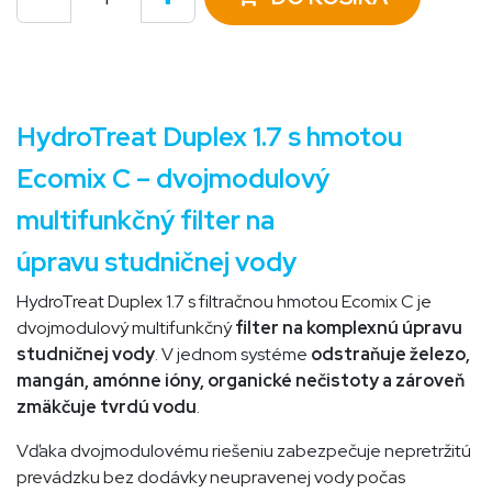
HydroTreat Duplex 1.7 s hmotou
Ecomix C – dvojmodulový
multifunkčný filter na
úpravu studničnej vody
HydroTreat Duplex 1.7 s filtračnou hmotou Ecomix C je
dvojmodulový multifunkčný
filter na komplexnú úpravu
studničnej vody
. V jednom systéme
odstraňuje železo,
mangán, amónne ióny, organické nečistoty a zároveň
zmäkčuje tvrdú vodu
.
Vďaka dvojmodulovému riešeniu zabezpečuje nepretržitú
prevádzku bez dodávky neupravenej vody počas