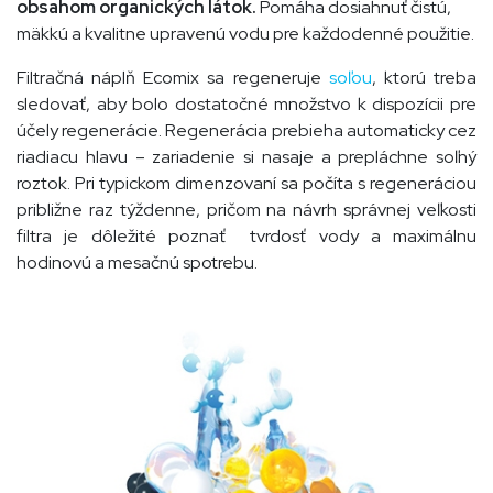
obsahom organických látok.
Pomáha dosiahnuť čistú,
mäkkú a kvalitne upravenú vodu pre každodenné použitie.
Filtračná náplň Ecomix sa regeneruje
soľou
, ktorú treba
sledovať, aby bolo dostatočné množstvo k dispozícii pre
účely regenerácie. Regenerácia prebieha automaticky cez
riadiacu hlavu – zariadenie si nasaje a prepláchne soľný
roztok. Pri typickom dimenzovaní sa počíta s regeneráciou
približne raz týždenne, pričom na návrh správnej veľkosti
filtra je dôležité poznať tvrdosť vody a maximálnu
hodinovú a mesačnú spotrebu.