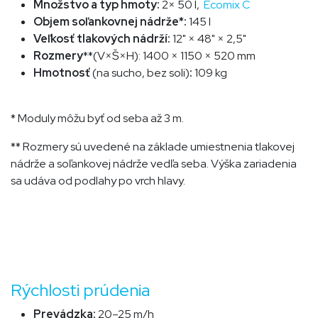
Množstvo a typ hmoty:
2× 50 l,
Ecomix C
Objem soľankovnej nádrže*:
145 l
Veľkosť tlakových nádrží:
12" × 48" × 2,5"
Rozmery
**(V×Š×H):
1400 × 1150 × 520 mm
Hmotnosť
(na sucho, bez soli)
:
109 kg
* Moduly môžu byť od seba až 3 m.
** Rozmery sú uvedené na základe umiestnenia tlakovej
nádrže a soľankovej nádrže vedľa seba. Výška zariadenia
sa udáva od podlahy po vrch hlavy.
Rýchlosti prúdenia
Prevádzka:
20–25 m/h