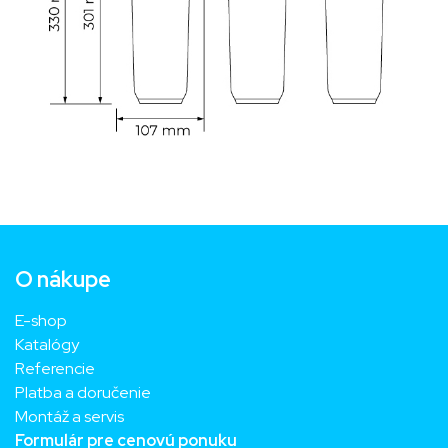
O nákupe
E-shop
Katalógy
Referencie
Platba a doručenie
Montáž a servis
Formulár pre cenovú ponuku