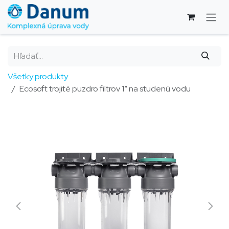
Skip to Content
Všetky produkty
Ecosoft trojité puzdro filtrov 1“ na studenú vodu