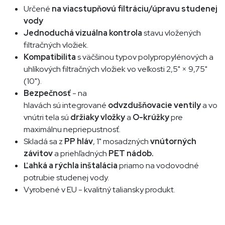
Určené
na viacstupňovú filtráciu/úpravu studenej
vody
Jednoduchá vizuálna kontrola
stavu vložených
filtračných vložiek.
Kompatibilita
s väčšinou typov polypropylénových a
uhlíkových filtračných vložiek vo veľkosti 2,5" × 9,75"
(10").
Bezpečnosť
- na
hlavách sú integrované
odvzdušňovacie ventily
a vo
vnútri tela sú
držiaky vložky
a
O-krúžky
pre
maximálnu nepriepustnosť.
Skladá sa z
PP hláv
, 1" mosadzných
vnútorných
závitov
a priehľadných
PET nádob.
Ľahká a rýchla inštalácia
priamo na vodovodné
potrubie studenej vody.
Vyrobené v EU - kvalitný taliansky produkt.