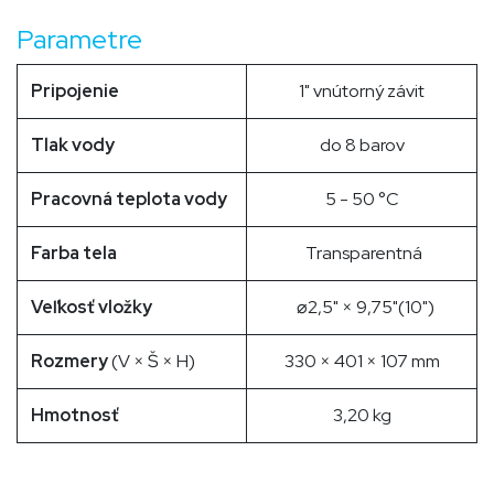
Parametre
Pripojenie
1" vnútorný závit
Tlak vody
do 8 barov
Pracovná teplota vody
5 - 50 °C​
Farba tela
Transparentná
Veľkosť vložky
⌀2,5" × 9,75"(10")
Rozmery
(V × Š × H)
330 × 401 × 107 mm
Hmotnosť
3,20 kg