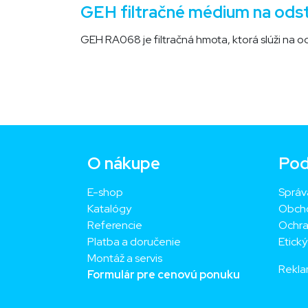
GEH filtračné médium na odst
GEH RA068 je filtračná hmota, ktorá slúži na o
O nákupe
Pod
E-shop
Správ
Katalógy
Obch
Referencie
Ochra
Platba a doručenie
Etick
Montáž a servis
Rekla
Formulár pre cenovú ponuku