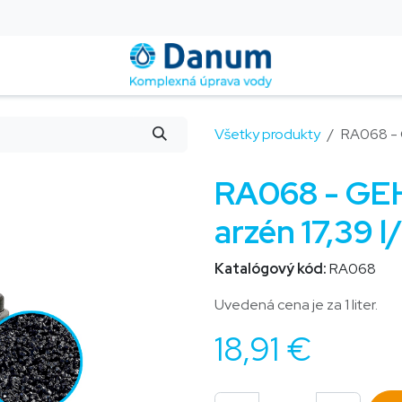
Montáž a servis
Blog
Kontakt
Pomoc
FAQ
Všetky produkty
RA068 - G
RA068 - GEH
arzén 17,39 
Katalógový kód:
RA068
Uvedená cena je za 1 liter.
18,91
€