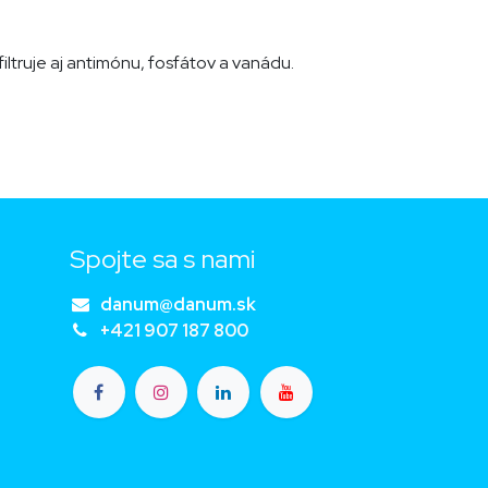
ltruje aj antimónu, fosfátov a vanádu.
Spojte sa s nami
danum@danum.sk
+421 907 187 800