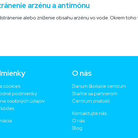
ránenie arzénu a antimónu
dstránenie alebo zníženie obsahu arzénu vo vode. Okrem toho fi
mienky
O nás
a cookies
Danum školiace centrum
odné podmienky
Staňte sa partnerom
na osobných údajov
Centrum znalosti
ý kódex
Kontaktujte nás
mácia
O nás
Blog