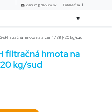
l
Prihlásiť sa
danum@danum.sk
EH filtračná hmota na arzén 17,39 l/20 kg/sud
 filtračná hmota na
l/20 kg/sud