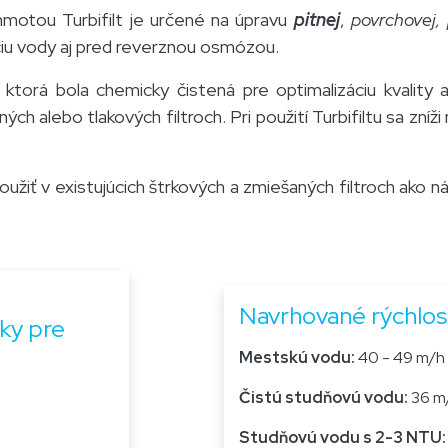
hmotou Turbifilt je určené na úpravu
pitnej
,
povrchovej,
áciu vody aj pred reverznou osmózou.
ktorá bola chemicky čistená pre optimalizáciu kvality a
ých alebo tlakových filtroch. Pri použití Turbifiltu sa zn
oužiť v existujúcich štrkových a zmiešaných filtroch ako 
Navrhované rýchlost
ky pre
Mestskú vodu:
40 - 49 m/h
Čistú studňovú vodu: ​
36 m
Studňovú vodu s 2-3 NTU: