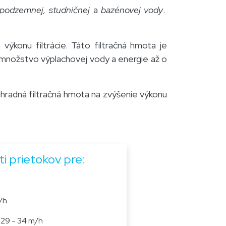
 podzemnej, studničnej
a
bazénovej vody
.
 výkonu filtrácie. Táto filtračná hmota je
íži množstvo výplachovej vody a energie až o
náhradná filtračná hmota na zvýšenie výkonu
i prietokov pre:
/h
29 - 34 m/h