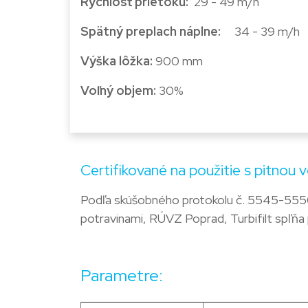
Rýchlosť prietoku
: ​
29 - 49 m/h
Spätný preplach náplne:
34 - 39 m/h
Výška lôžka: ​​
900 mm
Voľný objem: ​
30%
Certi­fikované na použitie s pitnou
Podľa skúšobného protokolu č. 5545-5550
potravinami, RÚVZ Poprad, Turbifilt spľňa 
Parametre: