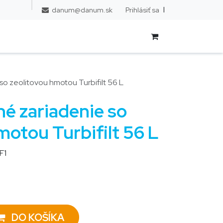
l
Prihlásiť sa
danum@danum.sk
so zeolitovou hmotou Turbifilt 56 L
né zariadenie so
motou Turbifilt 56 L
F1
DO KOŠÍKA