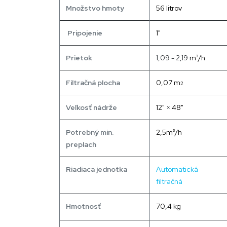
Množstvo hmoty
56 litrov
Pripojenie
1"
³
Prietok
1,09 - 2,19
m
/h
Filtračná plocha
0,07 m
2
Veľkosť nádrže
12"
×
48"
³
Potrebný min.
2,5m
/h
preplach
Riadiaca jednotka
Automatická
filtračná
Hmotnosť
70,4 kg