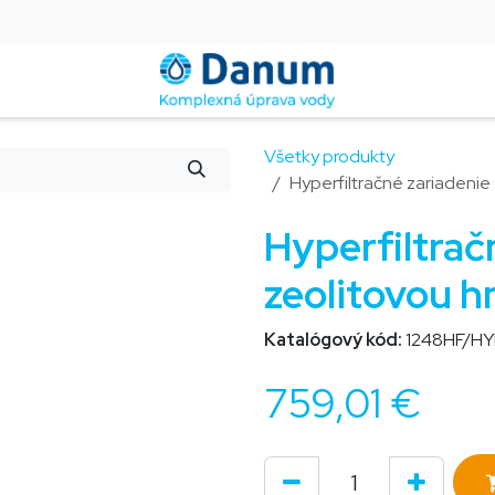
Montáž a servis
Blog
Kontakt
Pomoc
FAQ
Všetky produkty
Hyperfiltračné zariadenie 
Hyperfiltrač
zeolitovou h
Katalógový kód:
1248HF/HY
759,01
€