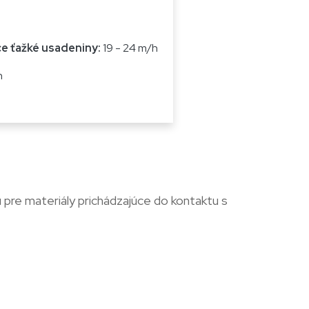
e ťažké usadeniny:
19 - 24 m/h
h
re materiály prichádzajúce do kontaktu s