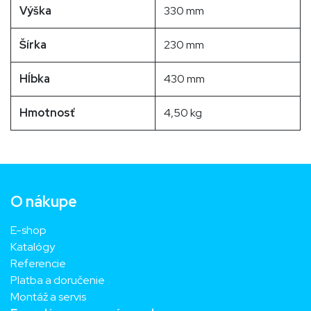
Výška
330 mm
Šírka
230 mm
Hĺbka
430 mm
Hmotnosť
4,50 kg
O nákupe
E-shop
Katalógy
Referencie
Platba a doručenie
Montáž a servis