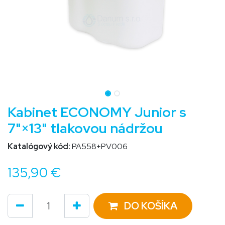
Kabinet ECONOMY Junior s
7"×13" tlakovou nádržou
Katalógový kód:
PA558+PV006
135,90
€
DO KOŠÍKA