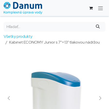
Skip to Content
Všetky produkty
Kabinet ECONOMY Junior s 7"×13" tlakovou nádržou