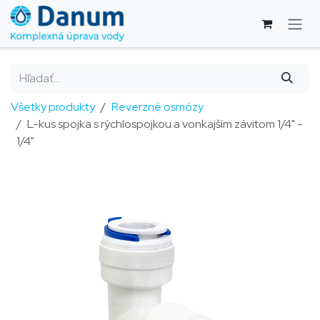
Skip to Content
Všetky produkty
Reverzné osmózy
L-kus spojka s rýchlospojkou a vonkajším závitom 1/4" -
1/4"