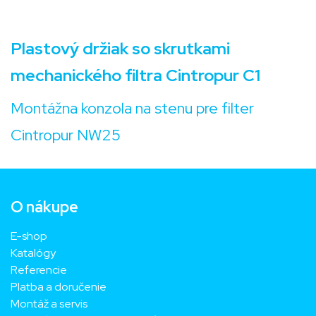
Plastový držiak so skrutkami
mechanického filtra Cintropur C1
Montážna konzola na stenu pre filter
Cintropur NW25
O nákupe
E-shop
Katalógy
Referencie
Platba a doručenie
Montáž a servis