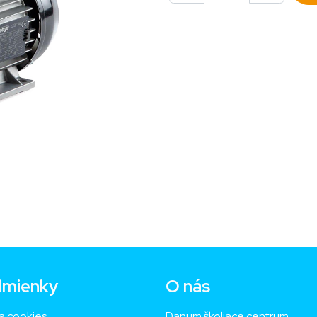
mienky
O nás
a cookies
Danum školiace centrum