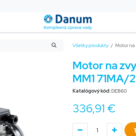
Montáž a servis
Blog
Kontakt
Pomoc
FAQ
Všetky produkty
Motor na
Motor na zv
MM1 71MA/2
Katalógový kód:
DE860
336,91
€