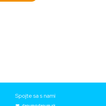
Spojte sa s nami
danum@danum.sk