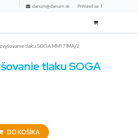
l
Prihlásiť sa
danum@danum.sk
 zvyšovanie tlaku SOGA MM1 71MA/2
yšovanie tlaku SOGA
DO KOŠÍKA