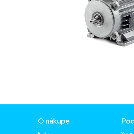
O nákupe
Pod
E-shop
Správ