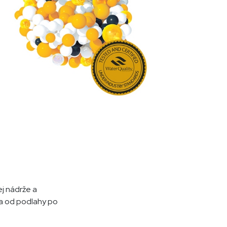
j nádrže a
va od podlahy po