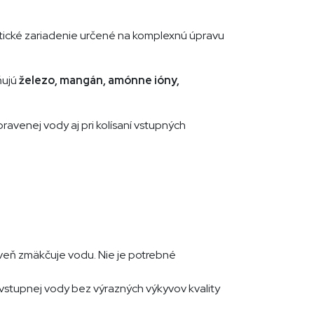
ické zariadenie určené na komplexnú úpravu
ňujú
železo, mangán, amónne ióny,
ravenej vody aj pri kolísaní vstupných
veň zmäkčuje vodu. Nie je potrebné
vstupnej vody bez výrazných výkyvov kvality