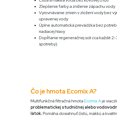
Čistá a mäkká voda bez kovovej chuti
Zlepšenie farby a zníženie zápachu vody
Vyrovnávanie zmien v zložení vody bez vý
upravenej vody
Úplne automatická prevádzka bez potre
riadiacej hlavy
Dopĺňanie regeneračnej soli cca každé 2-
spotreby).
Čo je hmota​​ Ecomix A?
Multifunkčná filtračná hmota
Ecomix A
je viacz
problematickej studničnej alebo vodovod
látok.
Pomáha dosiahnuť čistú, mäkkú a kvalit