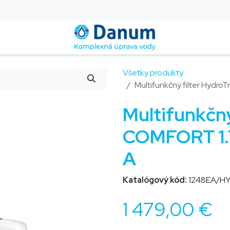
Montáž a servis
Blog
Kontakt
Pomoc
FAQ
Všetky produkty
Multifunkčný filter Hydr
Multifunkčný
COMFORT 1.
A
Katalógový kód:
1248EA/H
1 479,00
€