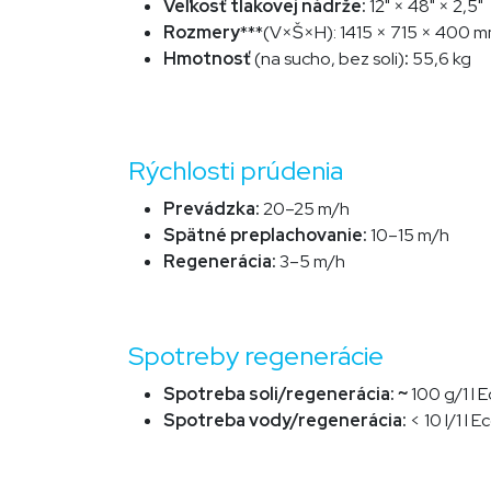
Veľkosť tlakovej nádrže:
12" × 48" × 2,5"
Rozmery
***(V×Š×H):
1415 × 715 × 400 
Hmotnosť
(na sucho, bez soli)
:
55,6 kg
Rýchlosti prúdenia
Prevádzka:
20–25 m/h
Spätné preplachovanie:
10–15 m/h
Regenerácia:
3–5 m/h
Spotreby regenerácie
Spotreba soli/regenerácia: ~
100 g/1 l 
Spotreba vody/regenerácia:
< 10
l/
1 l 