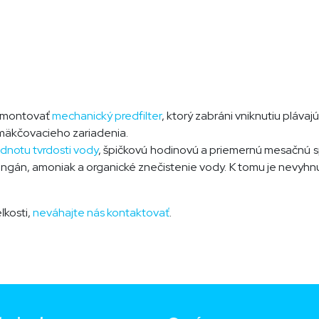
amontovať
mechanický predfilter
, ktorý zabráni vniknutiu plávajú
zmäkčovacieho zariadenia.
dnotu tvrdosti vody
, špičkovú hodinovú a priemernú mesačnú 
mangán, amoniak a organické znečistenie vody. K tomu je nevy
ľkosti,
neváhajte nás kontaktovať
.