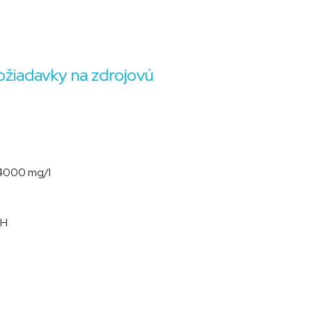
žiadavky na zdrojovú
4000 mg/l
dH