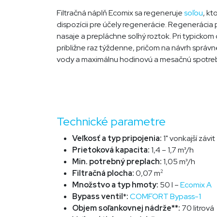
Filtračná náplň Ecomix sa regeneruje
soľou
, k
dispozícii pre účely regenerácie. Regenerácia 
nasaje a prepláchne soľný roztok. Pri typicko
približne raz týždenne, pričom na návrh správnej
vody a maximálnu hodinovú a mesačnú spotre
Technické parametre
Veľkosť a typ pripojenia:
1" vonkajší závit
Prietoková kapacita:
1,4 – 1,7 m³/h
Min. potrebný preplach:
1,0
5 m³/h
Filtračná plocha:
0,07 m
2
Množstvo a typ hmoty:
50 l –
Ecomix A
Bypass ventil
*
:
COMFORT Bypass-1
Objem soľankovnej nádrže**:
70 litrová