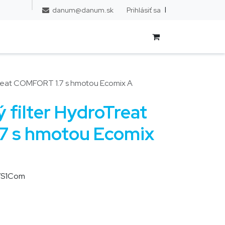
l
Prihlásiť sa
danum@danum.sk
oTreat COMFORT 1.7 s hmotou Ecomix A
 filter HydroTreat
7 s hmotou Ecomix
YS1Com