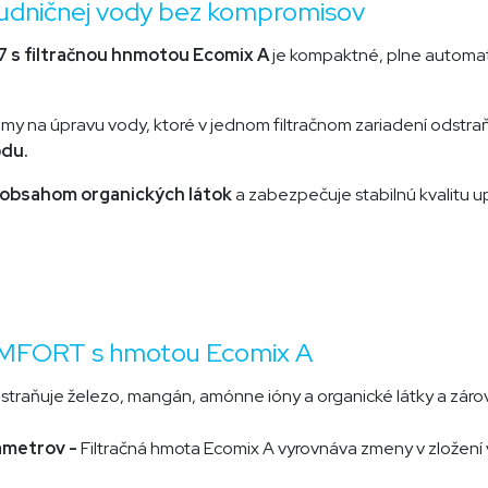
studničnej vody bez kompromisov
7 s filtračnou hnmotou Ecomix A
je kompaktné, plne automat
émy na úpravu vody, ktoré v jednom filtračnom zariadení odstra
odu.
 obsahom organických látok
a zabezpečuje stabilnú kvalitu up
COMFORT s hmotou Ecomix A
straňuje železo, mangán, amónne ióny a organické látky a záro
rametrov -
Filtračná hmota Ecomix A vyrovnáva zmeny v zložení 