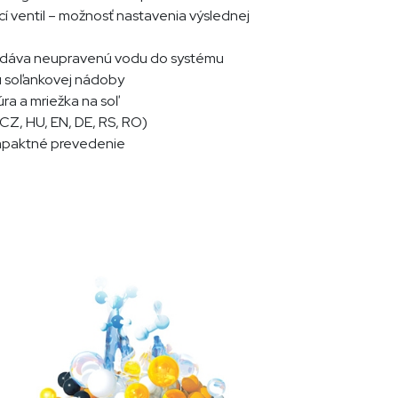
ventil – možnosť nastavenia výslednej
odáva neupravenú vodu do systému
u soľankovej nádoby
a a mriežka na soľ
(CZ, HU, EN, DE, RS, RO)
mpaktné prevedenie