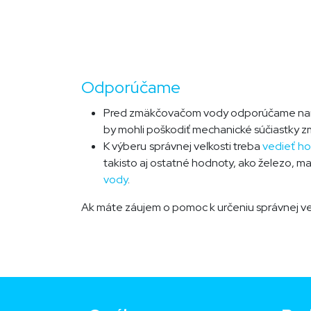
Odporúčame
Pred zmäkčovačom vody odporúčame n
by mohli poškodiť mechanické súčiastky 
K výberu správnej veľkosti treba
vedieť ho
takisto aj ostatné hodnoty, ako železo, 
vody
.
Ak máte záujem o pomoc k určeniu správnej ve