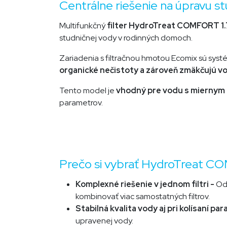
Centrálne riešenie na úpravu 
Multifunkčný
filter HydroTreat COMFORT 1.
studničnej vody v rodinných domoch.
Zariadenia s filtračnou hmotou Ecomix sú syst
organické nečistoty a zároveň zmäkčujú v
Tento model je
vhodný pre vodu s miernym
parametrov.
Prečo si vybrať HydroTreat 
Komplexné riešenie v jednom filtri -
Od
kombinovať viac samostatných filtrov.
Stabilná kvalita vody aj pri kolísaní pa
upravenej vody.