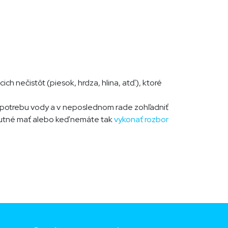
cich nečistôt (piesok, hrdza, hlina, atď.), ktoré
spotrebu vody a v neposlednom rade zohľadniť
hnutné mať alebo keď nemáte tak
vykonať rozbor