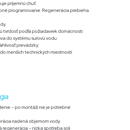
uje príjemnú chuť.
rebné programovanie. Regenerácia prebieha
dy.
ú tvrdosť podľa požiadaviek domácnosti.
va do systému surovú vodu.
ahlivosť prevádzky.
 do menších technických miestností.
ia​
enie – po montáži nie je potrebné
erácia riadená objemom vody
á regenerácia – nízka spotreba soli