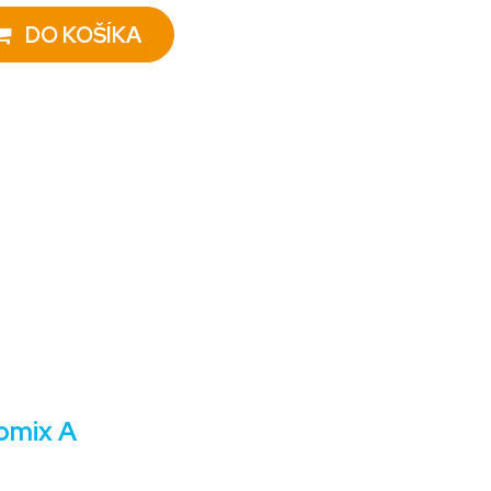
DO KOŠÍKA
comix A