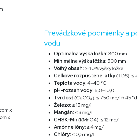
mm
Prevádzkové podmienky a po
vodu
Optimálna výška lôžka:
800 mm
Minimálna výška lôžka:
5
00 mm
Voľný obsah:
≥ 40% výšky lôžka
Celkové rozpustené látky
(TDS)
:
≤ 
Teplota vody:
4–40 °C
pH-rozsah vody:
5,0–10,0
Tvrdosť
(
CaCO₃
)
:
≤
750 mg/l
≈ 45 °
Železo:
≤
15 mg/l
Ecomix
Mangán:
≤ 3 mg/l
Ecomix
CHSK-Mn
(KMnO4)
:
≤ 12 mg/l
Amónne ióny:
≤ 4 mg/l
Chlóry:
≤ 0,5 mg/l