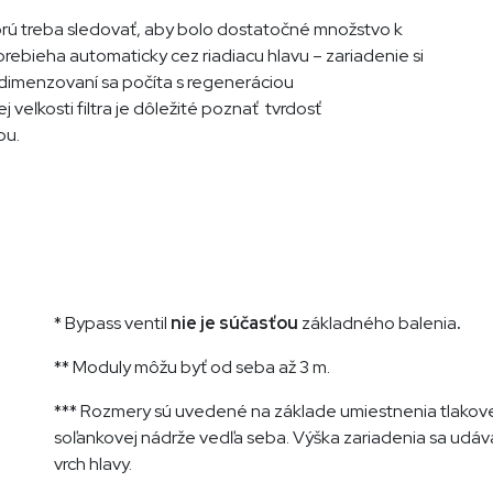
torú treba sledovať, aby bolo dostatočné množstvo k
prebieha automaticky cez riadiacu hlavu – zariadenie si
m dimenzovaní sa počíta s regeneráciou
 veľkosti filtra je dôležité poznať tvrdosť
bu.
* Bypass ventil
nie je súčasťou
základného balenia
.
** Moduly môžu byť od seba až 3 m.
*** Rozmery sú uvedené na základe umiestnenia tlakove
soľankovej nádrže vedľa seba. Výška zariadenia sa udá
vrch hlavy.