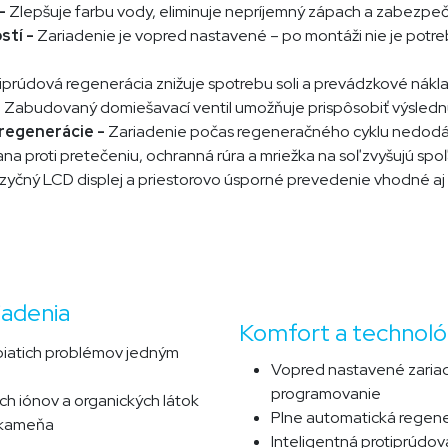
 -
Zlepšuje farbu vody, eliminuje nepríjemný zápach a zabezpeč
stí -
Zariadenie je vopred nastavené – po montáži nie je pot
tiprúdová regenerácia znižuje spotrebu soli a prevádzkové nákla
-
Zabudovaný domiešavací ventil umožňuje prispôsobiť výsledn
regenerácie -
Zariadenie počas regeneračného cyklu nedodá
na proti pretečeniu, ochranná rúra a mriežka na soľ zvyšujú spoľ
azyčný LCD displej a priestorovo úsporné prevedenie vhodné aj
adenia​
Komfort a technológ
 piatich problémov jedným
Vopred nastavené zariad
programovanie
 iónov a organických látok
Plne automatická regen
 kameňa
Inteligentná protiprúdov