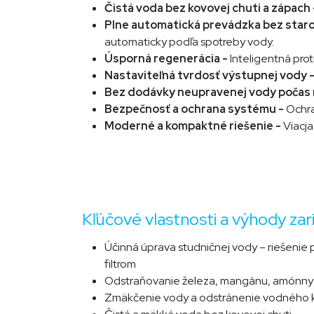
Čistá voda bez kovovej chuti a zápach
Plne automatická prevádzka bez staro
automaticky podľa spotreby vody.
Úsporná regenerácia -
Inteligentná pro
Nastaviteľná tvrdosť výstupnej vody 
Bez dodávky neupravenej vody počas 
Bezpečnosť a ochrana systému -
Ochra
Moderné a kompaktné riešenie -
Viacj
Kľúčové vlastnosti a výhody zari
Účinná úprava studničnej vody – riešenie
filtrom
Odstraňovanie železa, mangánu, amónnych
Zmäkčenie vody a odstránenie vodného