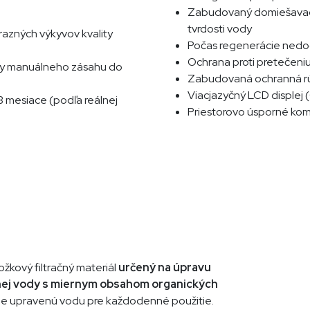
Zabudovaný domiešavací 
tvrdosti vody
razných výkyvov kvality
Počas regenerácie ned
Ochrana proti pretečeni
by manuálneho zásahu do
Zabudovaná ochranná rúr
Viacjazyčný LCD displej 
3 mesiace (podľa reálnej
Priestorovo úsporné ko
ložkový filtračný materiál
určený na úpravu
nej vody s miernym obsahom organických
ne upravenú vodu pre každodenné použitie.