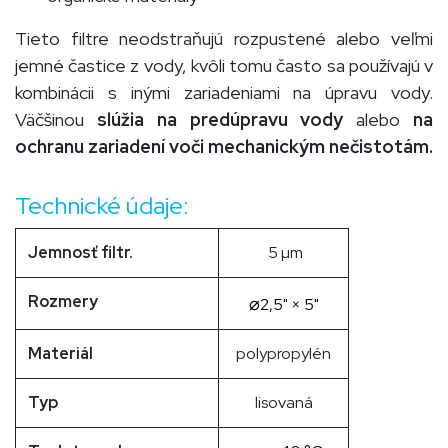
Tieto filtre neodstraňujú rozpustené alebo veľmi
jemné častice z vody, kvôli tomu často sa používajú v
kombinácii s inými zariadeniami na úpravu vody.
Väčšinou
slúžia na predúpravu vody
alebo
na
ochranu zariadení voči mechanickým nečistotám.
Technické údaje:
Jemnosť filtr.
5
µm
Rozmery
⌀
2,5" × 5"
Materiál
polypropylén
Typ
lisovaná