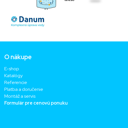
O nákupe
E-shop
Katalógy
Referencie
Platba a doručenie
Montáž a servis
Formulár pre cenovú ponuku