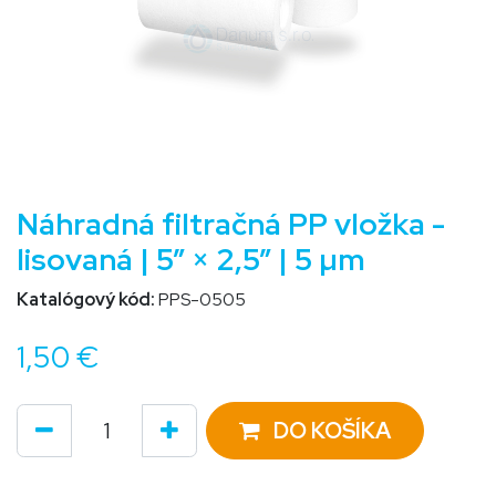
Náhradná filtračná PP vložka -
lisovaná | 5” × 2,5” | 5 µm
Katalógový kód:
PPS-0505
1,50
€
DO KOŠÍKA