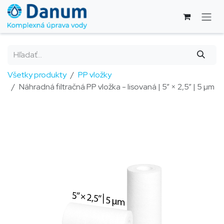
Skip to Content
Všetky produkty
PP vložky
Náhradná filtračná PP vložka - lisovaná | 5” × 2,5” | 5 µm