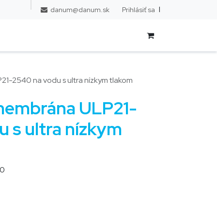
l
Prihlásiť sa
danum@danum.sk
1-2540 na vodu s ultra nízkym tlakom
membrána ULP21-
 s ultra nízkym
40