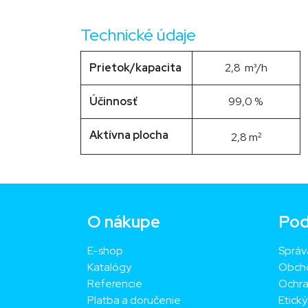
Technické údaje
Prietok/kapacita
2,8 m³/h
Účinnosť
99,0 %
Aktívna plocha
2,8
m
2
O nákupe
Pod
E-shop
Správ
Katalógy
Obch
Referencie
Ochra
Platba a doručenie
Etick