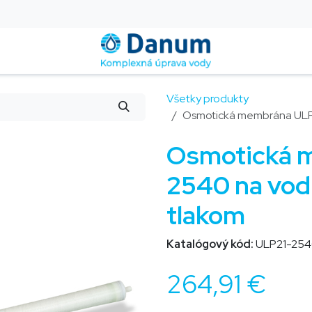
Montáž a servis
Blog
Kontakt
Pomoc
FAQ
Všetky produkty
Osmotická membrána ULP2
Osmotická 
2540 na vodu
tlakom
Katalógový kód:
ULP21-25
264,91
€