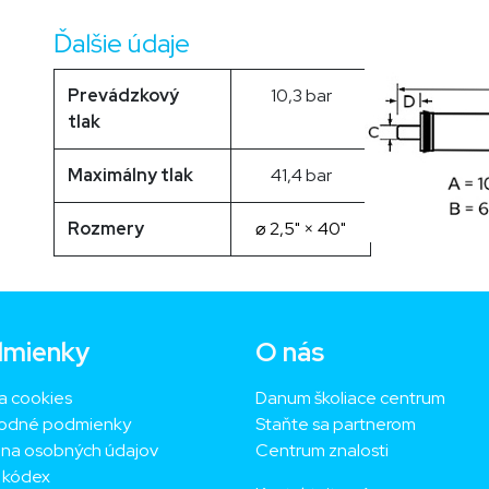
Ďalšie údaje
Prevádzkový
10,3 bar
tlak
Maximálny tlak
41,4 bar
Rozmery
⌀ 2,5" × 40"
mienky
O nás
a cookies
Danum školiace centrum
odné podmienky
Staňte sa partnerom
na osobných údajov
Centrum znalosti
ý kódex