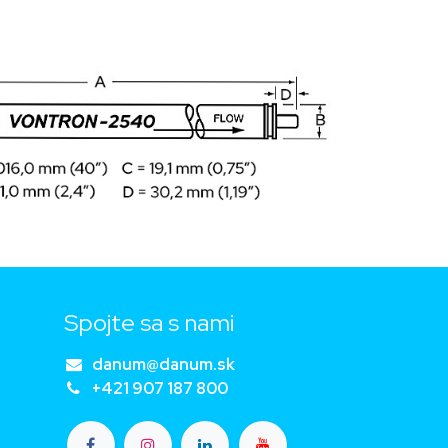
Spojte sa s nami
danum@danum.sk
+421 907 187 800