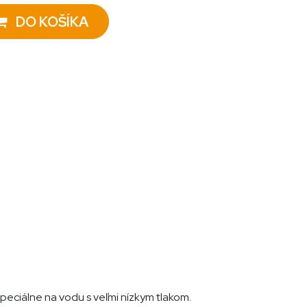
DO KOŠÍKA
ciálne na vodu s veľmi nízkym tlakom.