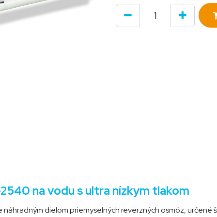
40 na vodu s ultra nízkym tlakom
áhradným dielom priemyselných reverzných osmóz, určené špe