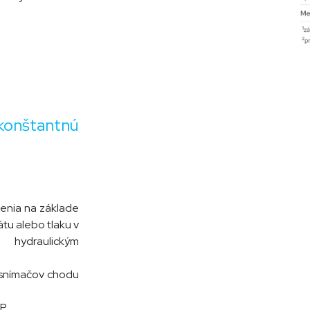
konštantnú
denia na základe
átu alebo tlaku v
hydraulickým
 snímačov chodu
OP