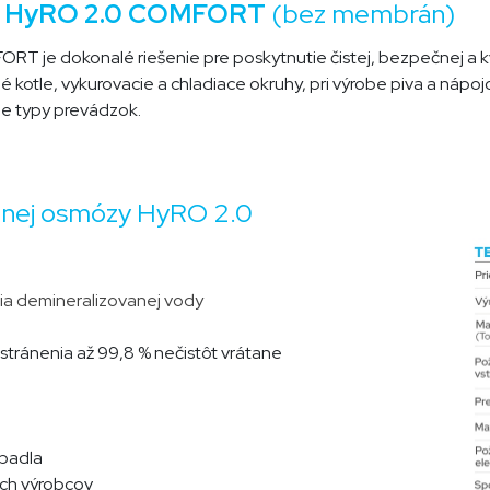
za HyRO 2.0 COMFORT
(bez membrán)
 je dokonalé riešenie pre poskytnutie čistej, bezpečnej a kva
é kotle, vykurovacie a chladiace okruhy, pri výrobe piva a nápo
ie typy prevádzok.
rznej osmózy HyRO 2.0
ia demineralizovanej vody
dstránenia až 99,8 % nečistôt vrátane
rpadla
ch výrobcov