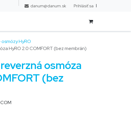
l
Prihlásiť sa
danum@danum.sk
é osmózy HyRO
smóza HyRO 2.0 COMFORT (bez membrán)
 reverzná osmóza
OMFORT (bez
-COM