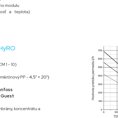
ého modulu
vosť a teplota)
 HyRO
CM 1 - 10)
 mikrónový PP -
4,5" × 20")
anfoss
 Guest
rány, koncentrátu a