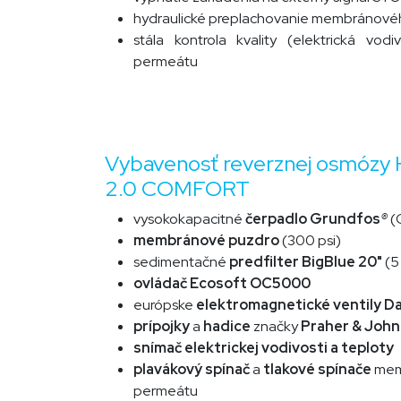
hydraulické preplachovanie membránov
stála kontrola kvality (elektrická vodi
permeátu
Vybavenosť reverznej osmózy
2.0 COMFORT
vysokokapacitné
čerpadlo Grundfos
®
(
membránové puzdro
(300 psi)
sedimentačné
predfilter BigBlue 20"
(5
ovládač Ecosoft OC5000
európske
elektromagnetické ventily D
prípojky
a
hadice
značky
Praher
& John
snímač
elektrickej vodivosti a teploty
plavákový spínač
a
tlakové spínače
memb
permeátu