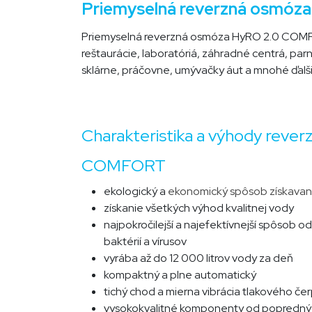
Priemyselná reverzná osmó
Priemyselná reverzná osmóza HyRO 2.0 COMFORT
reštaurácie, laboratóriá, záhradné centrá, parn
sklárne, práčovne, umývačky áut a mnohé ďalš
Charakteristika a výhody reve
COMFORT
ekologický a
ekonomický spôsob získavan
získanie všetkých výhod kvalitnej vody
najpokročilejší a najefektívnejší spôsob o
baktérií a vírusov
vyrába až do 12 000 litrov vody za deň
kompaktný a plne automatický
tichý chod a mierna vibrácia tlakového če
vysokokvalitné komponenty od popredný