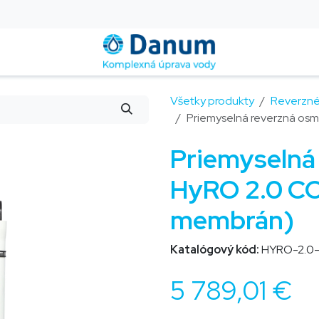
Montáž a servis
Blog
Kontakt
Pomoc
FAQ
Všetky produkty
Reverzn
Priemyselná reverzná o
Priemyselná
HyRO 2.0 C
membrán)
Katalógový kód:
HYRO-2.0
5 789,01
€