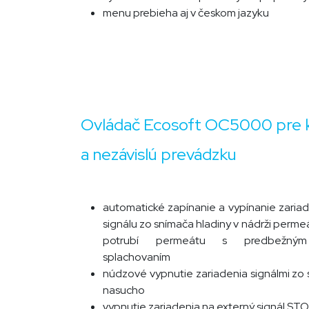
menu prebieha aj v českom jazyku
Ovládač Ecosoft OC5000 pre 
a nezávislú prevádzku
automatické zapínanie a vypínanie zaria
signálu zo snímača hladiny v nádrži perme
potrubí permeátu s predbežným 
splachovaním
núdzové vypnutie zariadenia signálmi zo
nasucho
vypnutie zariadenia na externý signál ST