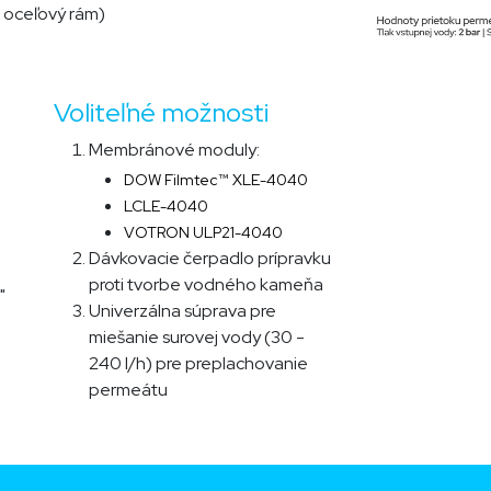
a oceľový rám)
Voliteľné možnosti
Membránové moduly:
DOW Filmtec
™
XLE-4040
LCLE-4040
VOTRON ULP21-4040
Dávkovacie čerpadlo prípravku
proti tvorbe vodného kameňa
"
Univerzálna súprava pre
miešanie surovej vody (30 -
240 l/h) pre preplachovanie
permeátu