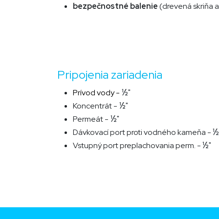
bezpečnostné balenie
(drevená skriňa 
Pripojenia zariadenia
½
"
Prívod vody -
½
"
Koncentrát -
½
"
Permeát -
½
Dávkovací port proti vodného kameňa -
½
"
Vstupný port preplachovania perm. -