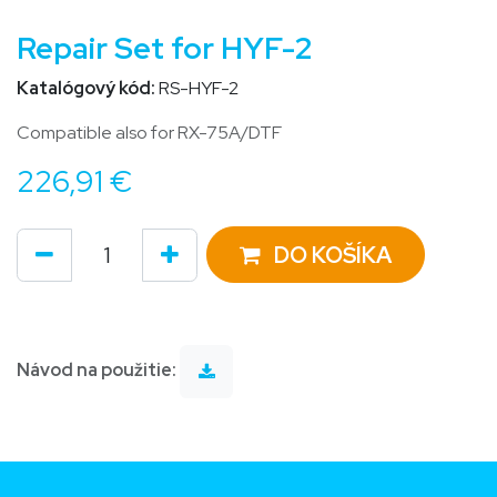
Repair Set for HYF-2
Katalógový kód:
RS-HYF-2
Compatible also for RX-75A/DTF
226,91
€
DO KOŠÍKA
Návod na použitie: