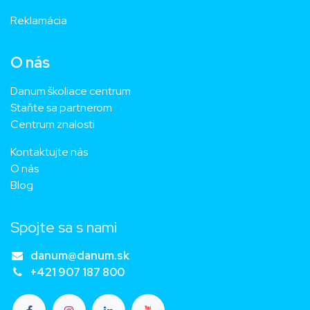
Reklamácia
O nás
Danum školiace centrum
Staňte sa partnerom
Centrum znalosti
Kontaktujte nás
O nás
Blog
Spojte sa s nami
danum@danum.sk
+421 907 187 800