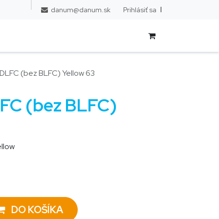
l
Prihlásiť sa
danum@danum.sk
s DLFC (bez BLFC) Yellow 63
LFC (bez BLFC)
llow
DO KOŠÍKA