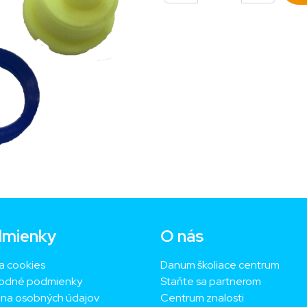
mienky
O nás
a cookies
Danum školiace centrum
odné podmienky
Staňte sa partnerom
na osobných údajov
Centrum znalosti