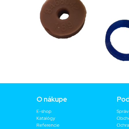
O nákupe
Pod
E-shop
Správ
Katalógy
Obch
Referencie
Ochra