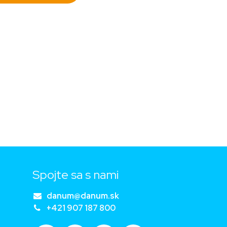
Spojte sa s nami
danum@danum.sk
+421 907 187 800