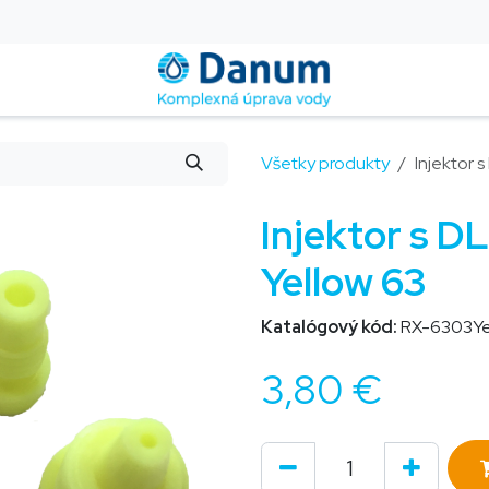
Montáž a servis
Blog
Kontakt
Pomoc
FAQ
Všetky produkty
Injektor 
Injektor s D
Yellow 63
Katalógový kód:
RX-6303Ye
3,80
€