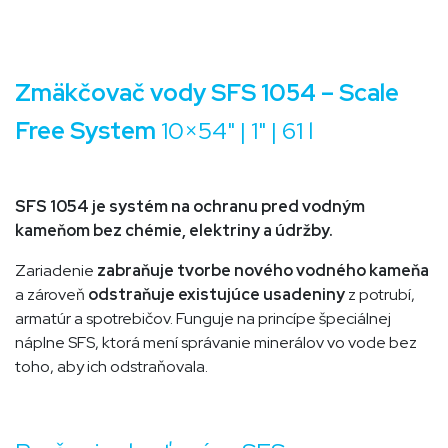
Zmäkčovač vody SFS 1054 – Scale
Free System
10×54" | 1" | 61 l
SFS 1054 je systém na ochranu pred vodným
kameňom bez chémie, elektriny a údržby.
Zariadenie
zabraňuje tvorbe nového vodného kameňa
a zároveň
odstraňuje existujúce usadeniny
z potrubí,
armatúr a spotrebičov. Funguje na princípe špeciálnej
náplne SFS, ktorá mení správanie minerálov vo vode bez
toho, aby ich odstraňovala.