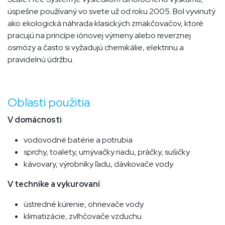
úspešne používaný vo svete už od roku 2005. Bol vyvinutý
ako ekologická náhrada klasických zmäkčovačov, ktoré
pracujú na princípe iónovej výmeny alebo reverznej
osmózy a často si vyžadujú chemikálie, elektrinu a
pravidelnú údržbu.
Oblasti použitia
V domácnosti
:
vodovodné batérie a potrubia
sprchy, toalety, umývačky riadu, práčky, sušičky
kávovary, výrobníky ľadu, dávkovače vody
V technike a vykurovaní
:
ústredné kúrenie, ohrievače vody
klimatizácie, zvlhčovače vzduchu