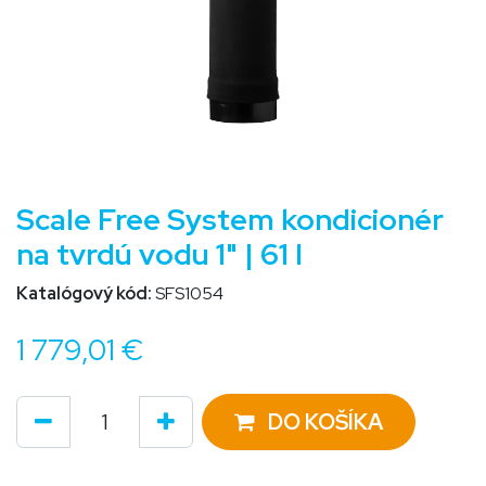
Scale Free System kondicionér
na tvrdú vodu 1" | 61 l
Katalógový kód:
SFS1054
1 779,01
€
DO KOŠÍKA