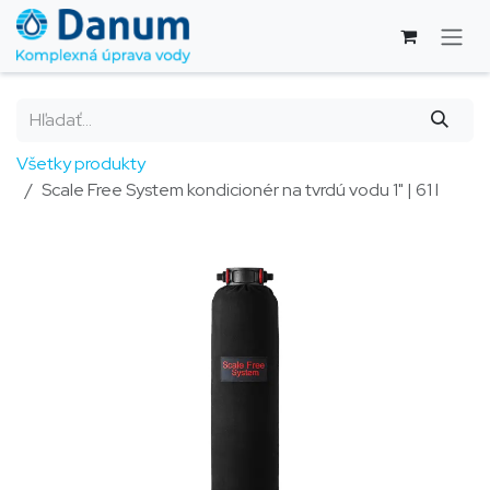
Skip to Content
Všetky produkty
Scale Free System kondicionér na tvrdú vodu 1" | 61 l