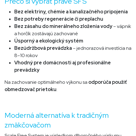
Prečo si vybrať práve SFS
Bez elektriny, chémie a kanalizačného pripojenia
Bez potreby regenerácie či preplachu
Bez zásahu do minerálneho zloženia vody
– vápnik
a horčík zostávajú zachované
Úsporný a ekologický systém
Bezúdržbová prevádzka
– jednorazová investícia na
8–10 rokov
Vhodný pre domácnosti aj profesionálne
prevádzky
Na zachovanie optimálneho výkonu sa
odporúča použiť
obmedzovač prietoku
.
Moderná alternatíva k tradičným
zmäkčovačom
Scale Free System je výsledkom dlhoročného výskumu,