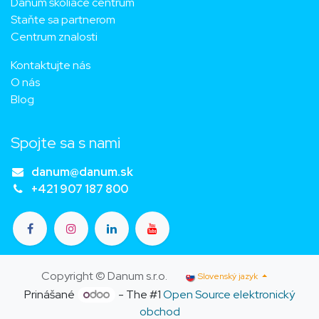
Danum školiace centrum
Staňte sa partnerom
Centrum znalosti
Kontaktujte nás
O nás
Blog
Spojte sa s nami
danum@danum.sk
+421 907 187 800
Copyright © Danum s.r.o.
Slovenský jazyk
Prinášané
- The #1
Open Source elektronický
obchod