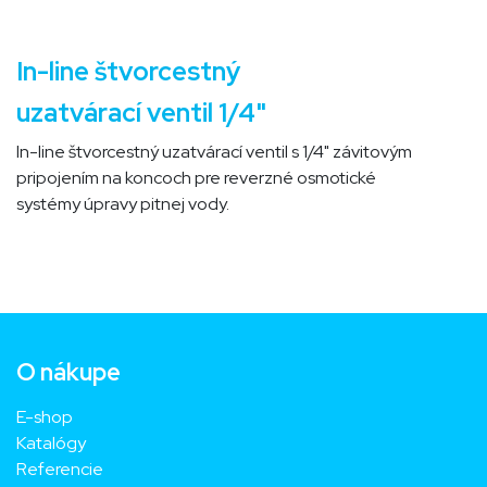
In-line štvorcestný
uzatvárací
ventil 1/4"
In-line štvorcestný uzatvárací ventil s 1/4" závitovým
pripojením na koncoch pre reverzné osmotické
systémy úpravy pitnej vody.
O nákupe
E-shop
Katalógy
Referencie