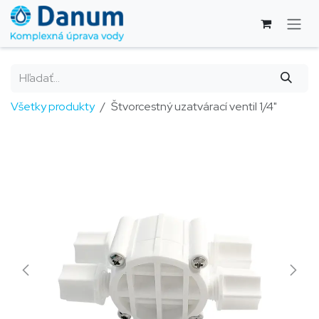
Skip to Content
Všetky produkty
Štvorcestný uzatvárací ventil 1/4"