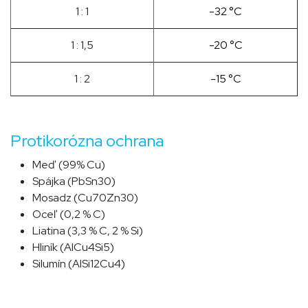
1 : 1
-32 °C
1 : 1,5
-20 °C
1 : 2
-15 °C
Protikorózna ochrana
Meď (99% Cu)
Spájka (PbSn30)
Mosadz (Cu70Zn30)
Oceľ (0,2 % C)
Liatina (3,3 % C, 2 % Si)
Hliník (AlCu4Si5)
Silumín (AlSi12Cu4)