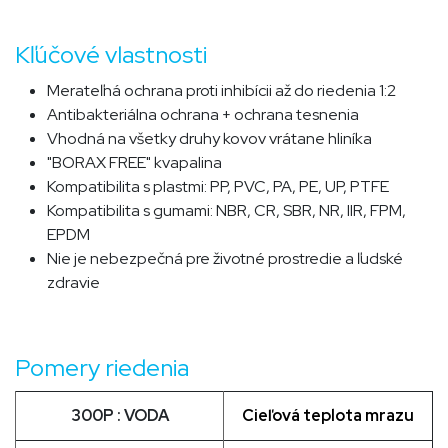
Kľúčové vlastnosti
Merateľná ochrana proti inhibícii až do riedenia 1:2
Antibakteriálna ochrana + ochrana tesnenia
Vhodná na všetky druhy kovov vrátane hliníka
"BORAX FREE" kvapalina
Kompatibilita s plastmi: PP, PVC, PA, PE, UP, PTFE
Kompatibilita s gumami: NBR, CR, SBR, NR, IIR, FPM,
EPDM
Nie je nebezpečná pre životné prostredie a ľudské
zdravie
Pomery riedenia
300P : VODA
Cieľová teplota mrazu