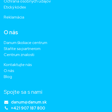
Ochrana osobných údajov
Etický kódex
Reklamácia
O nás
Danum školiace centrum
Staňte sa partnerom
Centrum znalosti
Kontaktujte nás
O nás
Blog
Spojte sa s nami
danum@danum.sk
+421 907 187 800