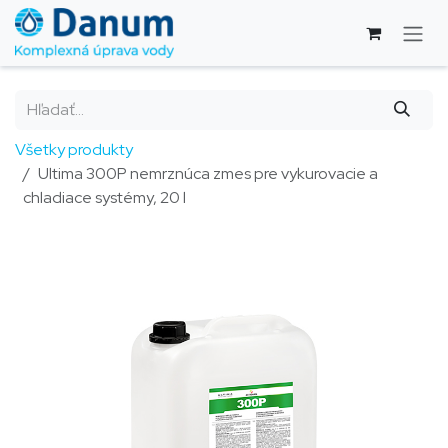
Skip to Content
Všetky produkty
Ultima 300P nemrznúca zmes pre vykurovacie a
chladiace systémy, 20 l