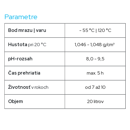
Parametre
Bod mrazu | varu
- 55
°C |
120
°C
Hustota
pri 20 °C
1,046 - 1,048 g/cm³
​
pH-rozsah
8,0 - 9,5
Čas prehriatia
max. 5 h
Životnosť
v rokoch
od 7 až 10​
Objem
20 litrov