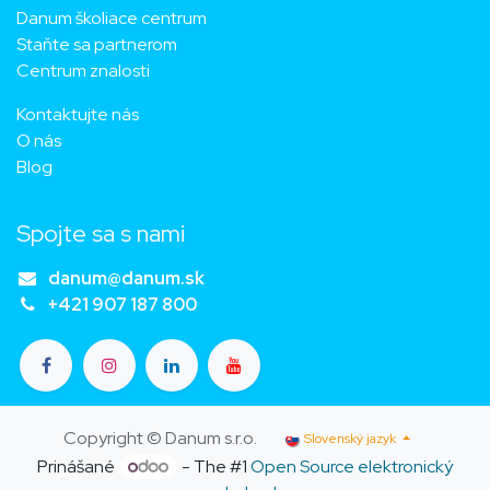
Danum školiace centrum
Staňte sa partnerom
Centrum znalosti
Kontaktujte nás
O nás
Blog
Spojte sa s nami
danum@danum.sk
+421 907 187 800
Copyright © Danum s.r.o.
Slovenský jazyk
Prinášané
- The #1
Open Source elektronický