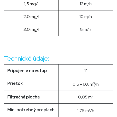
1,5 mg/l
12 m/h
2,0 mg/l
10 m/h
3,0 mg/l
8 m/h
Technické údaje:
Pripojenie na vstup
1"
Prietok
³
0,5 - 1,0, m
/h
2
Filtračná plocha
0,05 m
Min. potrebný preplach
³
1,75 m
/h