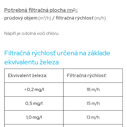
Potrebná filtračná plocha
m
:
(
2
)
³
prúdový objem
(
m
/h)
/ filtračná rýchlosť
(m/h)
Náplň je odolná voči chlóru.
​ ​ Filtračná rýchlosť určená na základe
ekvivalentu železa
Ekvivalent železa:
Filtračná rýchlosť:
<0,2 mg/l
18 m/h
0,5 mg/l
15 m/h
1,0 mg/l
13 m/h