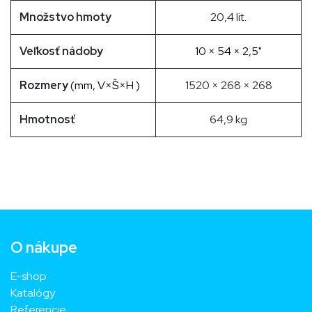
Množstvo hmoty
20,4 lit.
Veľkosť nádoby
10 × 54 × 2,5"
Rozmery
(mm, V×Š×H )
1520 × 268 × 268
Hmotnosť
64,9 kg
O nákupe
E-shop
Katalógy
Referencie