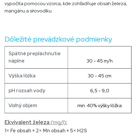
vypočíta pomocou vzorca, kde zohľadňuje obsah železa,
mangánu a sírovodíku.
​ ​ Dôležité prevádzkové podmienky
Spätné​ prepláchnutie
náplne
30 - 45 m/h
Výška lôžka
30 - 45 cm
pH rozsah vody
6,5 - 9,0
Voľný objem
min. 40% výšky lôžka
Ekvivalent železa
(mg/l)
:
1× Fe obsah
+
2× Mn obsah
+
5× H2S