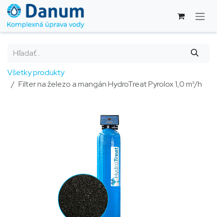
Skip to Content
Všetky produkty
Filter na železo a mangán HydroTreat Pyrolox 1,0 m³/h