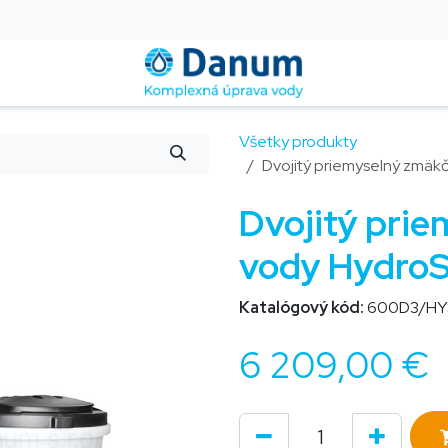
Montáž a servis
Blog
Kontakt
Pomoc
FAQ
Všetky produkty
Dvojitý priemyselný zmäk
Dvojitý pri
vody HydroS
Katalógový kód:
600D3/HY
6 209,00
€