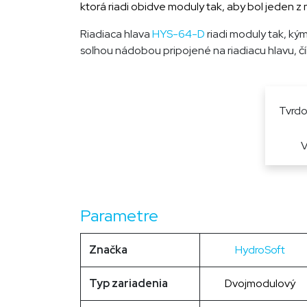
ktorá riadi obidve moduly tak, aby bol jeden 
Riadiaca hlava
HYS-64-D
riadi moduly tak, ký
soľnou nádobou pripojené na riadiacu hlavu, čím 
Tvrdo
Parametre
Značka
HydroSoft
Typ zariadenia
Dvojmodulový