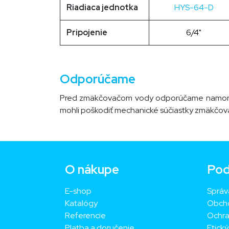
Riadiaca jednotka
HYS-64-D
Pripojenie
6/4"
Odporúčame
Pred zmäkčovačom vody odporúčame namo
mohli poškodiť mechanické súčiastky zmäkčova
O nákupe
Pod
E-shop
Správ
Katalógy
Obch
Referencie
Ochra
Platba a doručenie
Etick