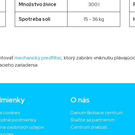
Množstvo živice
300 l
Spotreba soli
15 - 36 kg
ntovať
mechanický predfilter
, ktorý zabráni vniknutiu plávajúcic
cieho zariadenia.
mienky
O nás
a cookies
Danum školiace centrum
odné podmienky
Staňte sa partnerom
na osobných údajov
Centrum znalosti
ý kódex