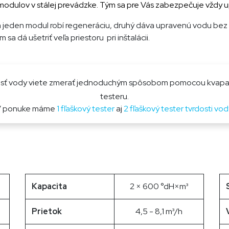
z modulov v stálej prevádzke. Tým sa pre Vás zabezpečuje vždy
m jeden modul robí regeneráciu, druhý dáva upravenú vodu bez 
sa dá ušetriť veľa priestoru pri inštalácii.
sť vody viete zmerať jednoduchým spôsobom pomocou kvap
testeru.
V ponuke máme
1 fľaškový tester
aj
2 fľaškový tester tvrdosti vod
Kapacita
2 × 600 °dH×m³
Prietok
4,5 - 8,1 m³/h