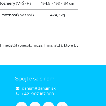
Rozmery
(V×Š×H)
194,5 × 193 × 84 cm
Hmotnosť
(bez soli)
424,2 kg
h nečistôt (piesok, hrdza, hlina, atď.), ktoré by
Spojte sa s nami
danum@danum.sk
+421 907 187 800