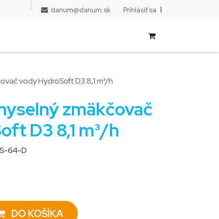
l
Prihlásiť sa
danum@danum.sk
čovač vody HydroSoft D3 8,1 m³/h
emyselný zmäkčovač
oft D3 8,1 m³/h
S-64-D
DO KOŠÍKA