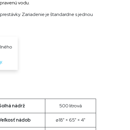
 upravenú vodu.
prestávky. Zariadenie je štandardne s jednou
alného
y
.
Soľná nádrž
500 litrová
Veľkosť nádob
ø18" × 65" × 4"