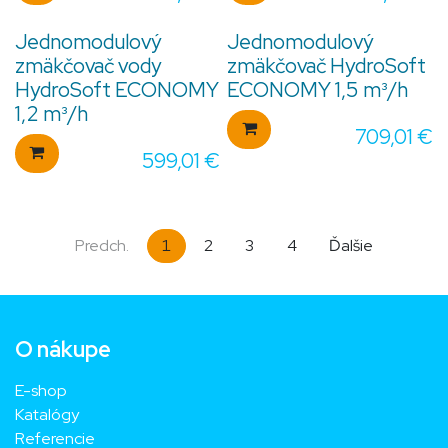
Jednomodulový
Jednomodulový
zmäkčovač vody
zmäkčovač HydroSoft
HydroSoft ECONOMY
ECONOMY 1,5 m³/h
1,2 m³/h
709,01
€
599,01
€
Predch.
1
2
3
4
Ďalšie
O nákupe
E-shop
Katalógy
Referencie