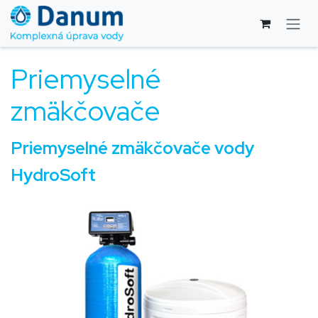
Skip to Content
Priemyselné
zmäkčovače
Priemyselné zmäkčovače vody
HydroSoft