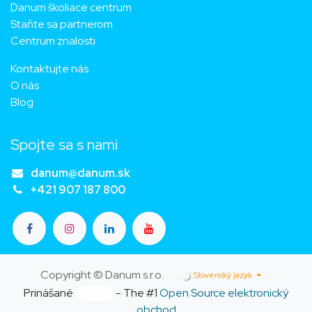
Danum školiace centrum
Staňte sa partnerom
Centrum znalosti
Kontaktujte nás
O nás
Blog
Spojte sa s nami
danum@danum.sk
+421 907 187 800
Copyright © Danum s.r.o.
Slovenský jazyk
Prinášané
- The #1
Open Source elektronický
obchod