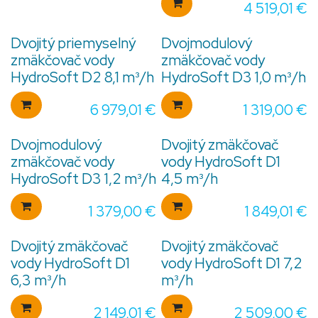
4 519,01
€
Dvojitý priemyselný
Dvojmodulový
zmäkčovač vody
zmäkčovač vody
HydroSoft D2 8,1 m³/h
HydroSoft D3 1,0 m³/h
6 979,01
€
1 319,00
€
Dvojmodulový
Dvojitý zmäkčovač
zmäkčovač vody
vody HydroSoft D1
HydroSoft D3 1,2 m³/h
4,5 m³/h
1 379,00
€
1 849,01
€
Dvojitý zmäkčovač
Dvojitý zmäkčovač
vody HydroSoft D1
vody HydroSoft D1 7,2
6,3 m³/h
m³/h
2 149,01
€
2 509,00
€