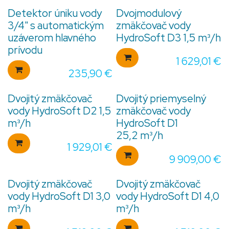
Detektor úniku vody
Dvojmodulový
3/4" s automatickým
zmäkčovač vody
uzáverom hlavného
HydroSoft D3 1,5 m³/h
prívodu
1 629,01
€
235,90
€
Dvojitý zmäkčovač
Dvojitý priemyselný
vody HydroSoft D2 1,5
zmäkčovač vody
m³/h
HydroSoft D1
25,2 m³/h
1 929,01
€
9 909,00
€
Dvojitý zmäkčovač
Dvojitý zmäkčovač
vody HydroSoft D1 3,0
vody HydroSoft D1 4,0
m³/h
m³/h