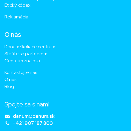
Etický kódex
Reklamácia
O nás
Danum školiace centrum
Staňte sa partnerom
Centrum znalosti
Kontaktujte nás
O nás
Blog
Spojte sa s nami
danum@danum.sk
+421 907 187 800