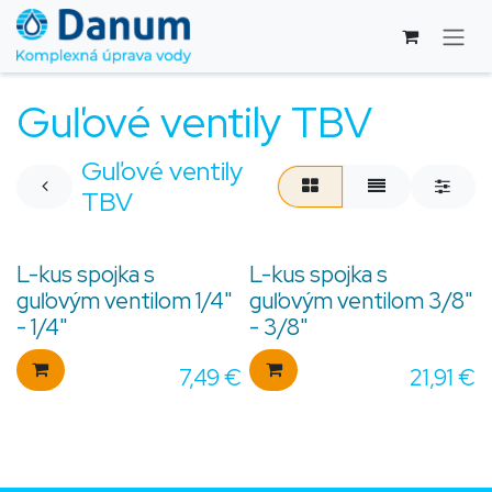
Skip to Content
Guľové ventily TBV
Guľové ventily
TBV
L-kus spojka s
L-kus spojka s
guľovým ventilom 1/4"
guľovým ventilom 3/8"
- 1/4"
- 3/8"
7,49
€
21,91
€