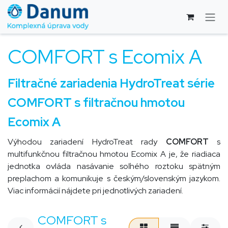
Skip to Content
COMFORT s Ecomix A
Filtračné zariadenia HydroTreat
série
COMFORT
s filtračnou hmotou
Ecomix A
Výhodou zariadení HydroTreat rady
COMFORT
s
multifunkčnou filtračnou hmotou Ecomix A je, že riadiaca
jednotka ovláda nasávanie soľného roztoku spätným
preplachom a komunikuje s českým/slovenským jazykom.
Viac informácií nájdete pri jednotlivých zariadení.
COMFORT s