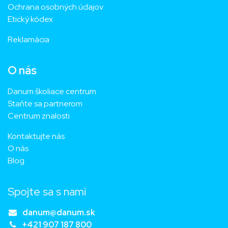
Ochrana osobných údajov
Etický kódex
Reklamácia
O nás
Danum školiace centrum
Staňte sa partnerom
Centrum znalosti
Kontaktujte nás
O nás
Blog
Spojte sa s nami
danum@danum.sk
+421 907 187 800