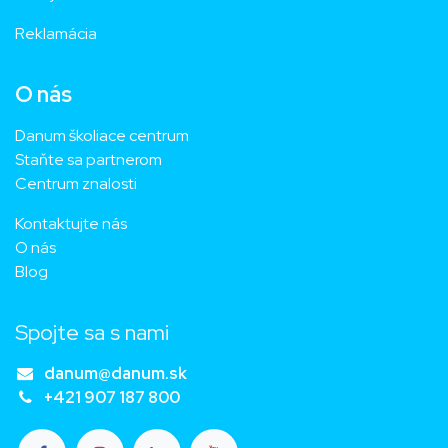
Reklamácia
O nás
Danum školiace centrum
Staňte sa partnerom
Centrum znalosti
Kontaktujte nás
O nás
Blog
Spojte sa s nami
danum@danum.sk
+421 907 187 800