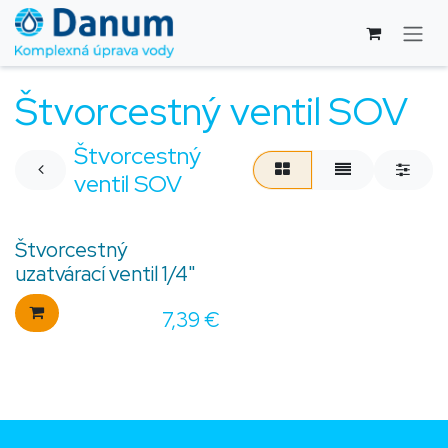
Skip to Content
Štvorcestný ventil SOV
Štvorcestný
ventil SOV
Štvorcestný
uzatvárací ventil 1/4"
7,39
€