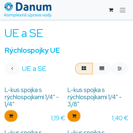
Skip to Content
UE a SE
Rýchlospojky UE
UE a SE
L-kus spojka s
L-kus spojka s
rýchlospojkami 1/4" -
rýchlospojkami 1/4" -
1/4"
3/8"
1,19
€
1,40
€
L-kus spojka s
L-kus spojka s