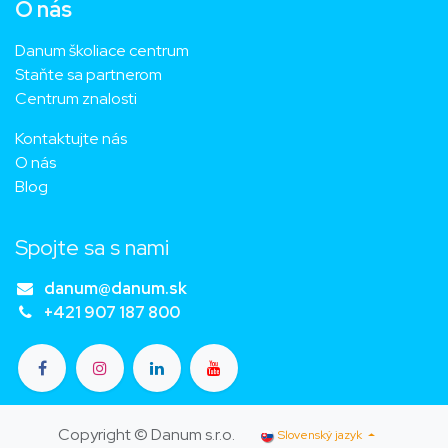
O nás
Danum školiace centrum
Staňte sa partnerom
Centrum znalosti
Kontaktujte nás
O nás
Blog
Spojte sa s nami
danum@danum.sk
+421 907 187 800
Copyright © Danum s.r.o.
Slovenský jazyk