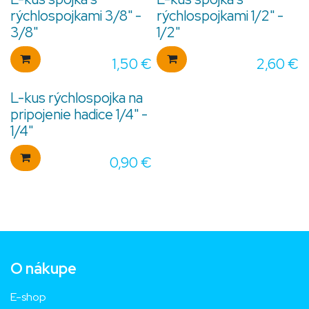
rýchlospojkami 3/8" -
rýchlospojkami 1/2" -
3/8"
1/2"
1,50
€
2,60
€
L-kus rýchlospojka na
pripojenie hadice 1/4" -
1/4"
0,90
€
O nákupe
E-shop