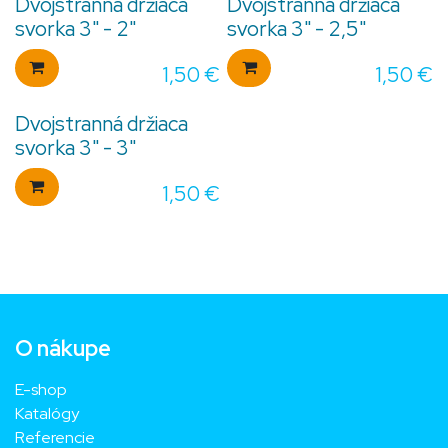
Dvojstranná držiaca
Dvojstranná držiaca
svorka 3" - 2"
svorka 3" - 2,5"
1,50
€
1,50
€
Dvojstranná držiaca
svorka 3" - 3"
1,50
€
O nákupe
E-shop
Katalógy
Referencie