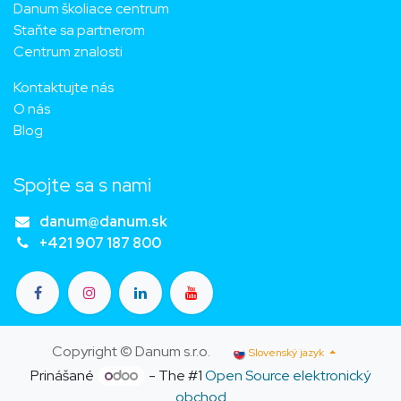
Danum školiace centrum
Staňte sa partnerom
Centrum znalosti
Kontaktujte nás
O nás
Blog
Spojte sa s nami
danum@danum.sk
+421 907 187 800
Copyright © Danum s.r.o.
Slovenský jazyk
Prinášané
- The #1
Open Source elektronický
obchod