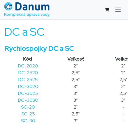
Skip to Content
DC a SC
Rýchlospojky DC a SC
Kód
Veľkosť
Veľko
DC-2020
2“
2“
DC-2520
2,5“
2“
DC-2525
2,5“
2,5“
DC-3020
3“
2“
DC-3025
3“
2,5“
DC-3030
3“
3“
SC-20
2"
-
SC-25
2,5"
-
SC-30
3"
-