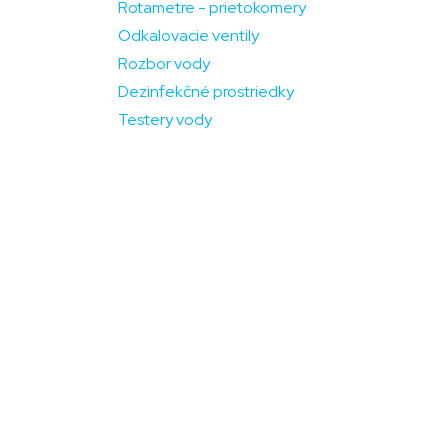
Rotametre - prietokomery
Odkalovacie ventily
Rozbor vody
Dezinfekčné prostriedky
Testery vody
O nákupe
Pod
E-shop
Správ
Katalógy
Obch