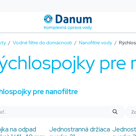
Montáž a servis
Blog
Kontakt
Pomoc
FAQ
kty
Vodné filtre do domácnosti
Nanofiltre vody
Rýchlos
ýchlospojky pre n
lospojky pre nanofiltre
Zo
ojka na odpad
Jednostranná držiaca
Jednost