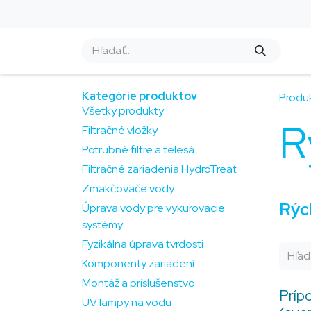
Skip to Content
E-shop
Úprava vody
Rozbor vody
Kategórie produktov
Produ
Všetky produkty
R
Filtračné vložky
Potrubné filtre a telesá
Filtračné zariadenia HydroTreat
Zmäkčovače vody
Rých
Úprava vody pre vykurovacie
systémy
Fyzikálna úprava tvrdosti
Komponenty zariadení
Montáž a príslušenstvo
Príp
UV lampy na vodu