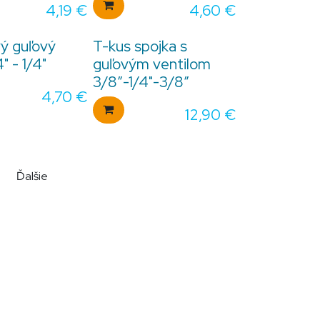
4,19
€
4,60
€
ý guľový
T-kus spojka s
4" - 1/4"
guľovým ventilom
3/8”-1/4"-3/8”
4,70
€
12,90
€
Ďalšie