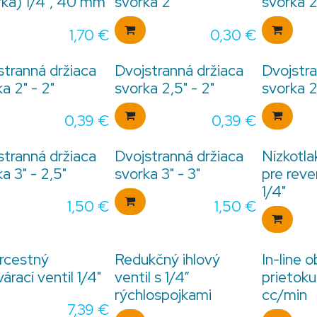
rka) 1/4", 40 mm
svorka 2"
svorka 2
1,70
€
0,30
€
stranná držiaca
Dvojstranná držiaca
Dvojstra
a 2" - 2"
svorka 2,5" - 2"
svorka 2
0,39
€
0,39
€
stranná držiaca
Dvojstranná držiaca
Nízkotla
a 3" - 2,5"
svorka 3" - 3"
pre rev
1/4"
1,50
€
1,50
€
rcestný
Redukčný ihlový
In-line
árací ventil 1/4"
ventil s 1/4”
prietoku
rýchlospojkami
cc/min
7,39
€