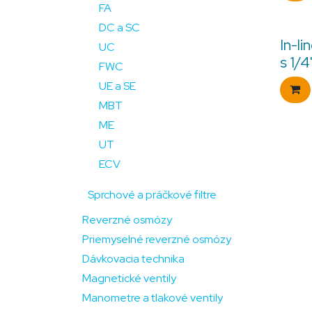
FA
DC a SC
In-li
UC
s 1/4
FWC
UE a SE
MBT
ME
UT
ECV
Sprchové a práčkové filtre
Reverzné osmózy
Priemyselné reverzné osmózy
Dávkovacia technika
Magnetické ventily
Manometre a tlakové ventily