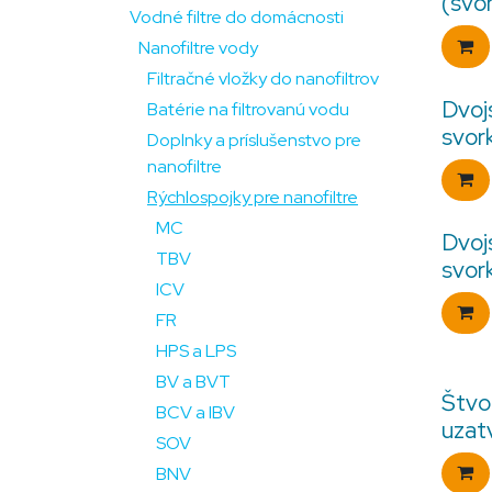
(svo
Vodné filtre do domácnosti
Nanofiltre vody
Filtračné vložky do nanofiltrov
Dvoj
Batérie na filtrovanú vodu
svork
Doplnky a príslušenstvo pre
nanofiltre
Rýchlospojky pre nanofiltre
MC
Dvoj
TBV
svork
ICV
FR
HPS a LPS
BV a BVT
Štvo
BCV a IBV
uzatv
SOV
BNV