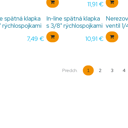
11,91
€
ne spätná klapka
In-line spätná klapka
Nerezov
" rýchlospojkami
s 3/8" rýchlospojkami
ventil 1/
7,49
€
10,91
€
Predch.
1
2
3
4