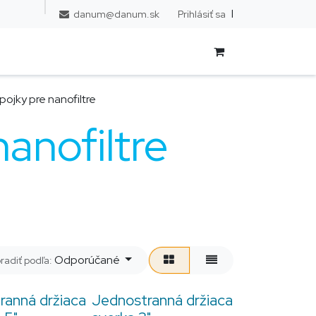
l
Prihlásiť sa
danum@danum.sk
pojky pre nanofiltre
anofiltre
Odporúčané
radiť podľa:
ranná držiaca
Jednostranná držiaca