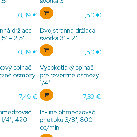
,5"
svorka 3"
0,39
€
1,50
€
nná držiaca
Dvojstranná držiaca
,5" - 2,5"
svorka 3" - 2"
0,39
€
1,50
€
kový spínač
Vysokotlaký spínač
erzné osmózy
pre reverzné osmózy
1/4"
7,49
€
7,39
€
 obmedzovač
In-line obmedzovač
 1/4", 420
prietoku 3/8", 800
cc/min