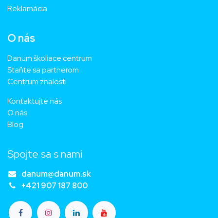
Reklamácia
O nás
Danum školiace centrum
Staňte sa partnerom
Centrum znalosti
Kontaktujte nás
O nás
Blog
Spojte sa s nami
danum@danum.sk
+421 907 187 800