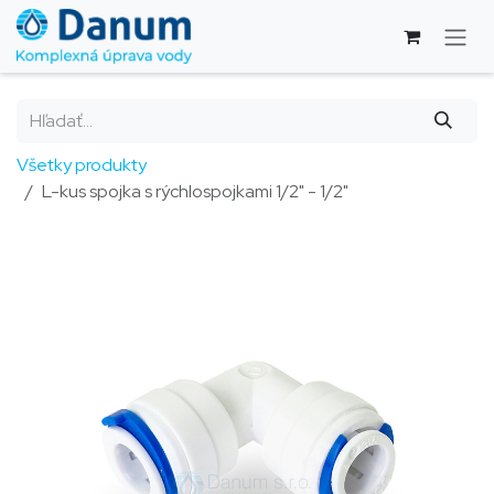
Skip to Content
Všetky produkty
L-kus spojka s rýchlospojkami 1/2" - 1/2"