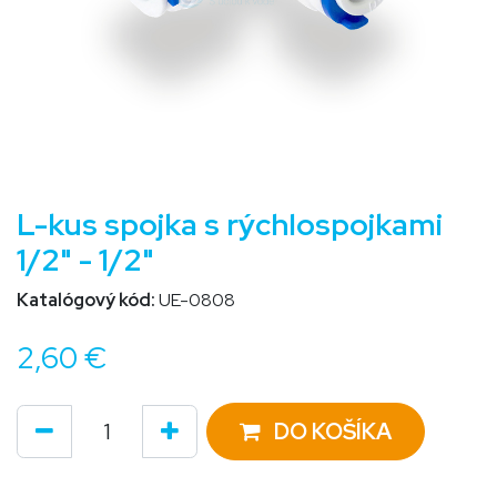
L-kus spojka s rýchlospojkami
1/2" - 1/2"
Katalógový kód:
UE-0808
2,60
€
DO KOŠÍKA