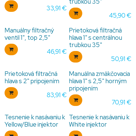
trubkou 35"
33,91
€
45,90
€
Manuálny filtračný
Prietoková filtračná
ventil 1", top 2,5"
hlava 1" s centrálnou
trubkou 35"
46,91
€
50,91
€
Prietoková filtračná
Manuálna zmäkčovacia
hlava s 2" pripojením
hlava 1" s 2,5" horným
pripojením
83,91
€
70,91
€
Tesnenie k nasávaniu k
Tesnenie k nasávaniu k
Yellow/Blue injektor
White injektor