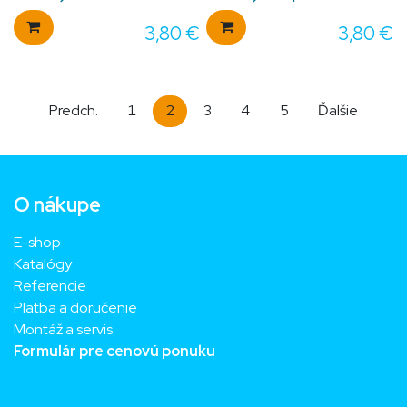
3,80
€
3,80
€
Predch.
1
2
3
4
5
Ďalšie
O nákupe
E-shop
Katalógy
Referencie
Platba a doručenie
Montáž a servis
Formulár pre cenovú ponuku