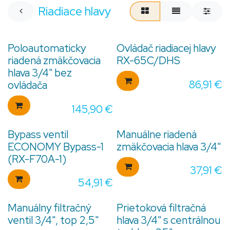
Riadiace hlavy
Poloautomaticky
Ovládač riadiacej hlavy
riadená zmäkčovacia
RX-65C/DHS
hlava 3/4" bez
86,91
€
ovládača
145,90
€
Bypass ventil
Manuálne riadená
ECONOMY Bypass-1
zmäkčovacia hlava 3/4"
(RX-F70A-1)
37,91
€
54,91
€
Manuálny filtračný
Prietoková filtračná
ventil 3/4", top 2,5"
hlava 3/4" s centrálnou